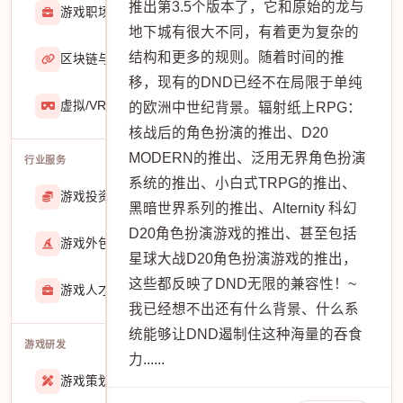
推出第3.5个版本了，它和原始的龙与
游戏职场
2929
地下城有很大不同，有着更为复杂的
结构和更多的规则。随着时间的推
区块链与游戏
467
移，现有的DND已经不在局限于单纯
虚拟/VR/AR
933
的欧洲中世纪背景。辐射纸上RPG：
核战后的角色扮演的推出、D20
MODERN的推出、泛用无界角色扮演
行业服务
系统的推出、小白式TRPG的推出、
游戏投资交易
25888
黑暗世界系列的推出、Alternity 科幻
D20角色扮演游戏的推出、甚至包括
游戏外包
22913
星球大战D20角色扮演游戏的推出，
这些都反映了DND无限的兼容性！~
游戏人才招聘
51770
我已经想不出还有什么背景、什么系
统能够让DND遏制住这种海量的吞食
游戏研发
力......
游戏策划
27557