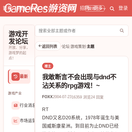
首页
原创
论坛
产品库
开测表
招聘
更多
登录
媒体号
搜
游戏开
索
发论坛
论
返回列表
论坛
游戏策划
主题
开放、分享，
坛
游戏梦的起
点！
楼主
我敢断言不会出现与dnd不
最新
沾关系的rpg游戏！~
游戏产业
FOXX
2004-07-23
16359 浏览
24 回复
行业消息
174906
RT
DND又名D20系统，1978年诞生与美
市场运营
8407
国威斯康星洲。到目前为止DND已经