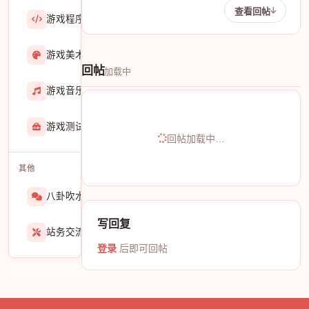
查看回帖
游戏程序
36423
游戏美术
3601
回帖
加载中
游戏音乐
724
游戏测试与GM
274
回帖加载中…
其他
八卦吹水
1565
写回复
站务交流
939
登录
后即可回帖