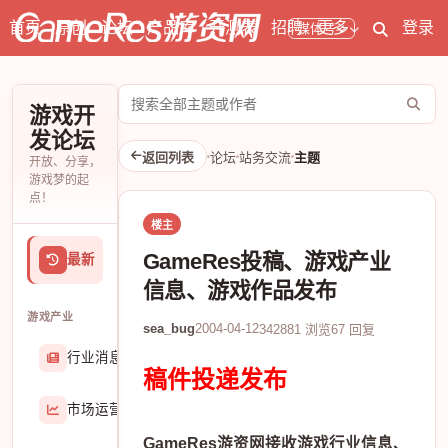
首页
原创
论坛
产品库
开测表
招聘
更多
登录
媒体号
搜
游戏开
索
发论坛
论
返回列表
论坛
站务交流
主题
开放、分享，
坛
游戏梦的起
点！
楼主
GameRes投稿、游戏产业
最新
信息、游戏作品发布
游戏产业
sea_bug
2004-04-12
342881 浏览
67 回复
行业消息
174906
稿件投递发布
市场运营
8407
GameRes游资网接收游戏行业信息、