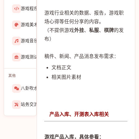
游戏程序
36423
游戏行业相关的数据、报告，游戏职
场心得等任何分享的内容。
游戏美术
3601
（不提供游戏
外挂
、
私服
、
棋牌
的发
布）
游戏音乐
724
稿件、新闻、产品消息发布需求：
游戏测试与GM
274
文档正文
其他
相关图片素材
八卦吹水
1565
站务交流
939
产品入库、开测表入库相关
游戏产品入库，具体参看：