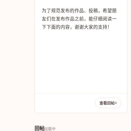
为了规范发布的作品、投稿，希望朋
友们在发布作品之前，能仔细阅读一
下下面的内容，谢谢大家的支持！
注：
长期或能提供稿件，公司或个人作者，可配送
广告位，具体QQ（295888889）详谈。
查看回帖
回帖
加载中