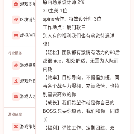
原画场景设计师 2位
游戏职场
2929
3D主美 1位
spine动作、特效设计师 3位
区块链与游戏
467
工作地点：厦门软三
虚拟/VR/AR
933
别人有的福利我们也有薪资待遇详
谈！
【轻松】团队都有激情有活力的90后
行业服务
都很nice，相处舒适，无需为人际而
游戏投资交易
25888
内耗
【效率】目标导向，不提倡加班，同
游戏外包
22913
事各个战斗力爆棚，充满激情，也特
别需要高效的你
游戏人才招聘
51770
【成长】我们希望你就是你自己的
BOSS,只要你愿意，我们和你一同成
游戏研发
长
游戏策划
27557
【福利】弹性工作、定期团建、双