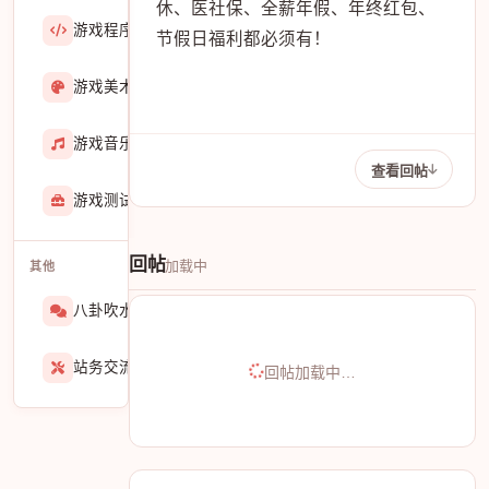
休、医社保、全薪年假、年终红包、
游戏程序
36423
节假日福利都必须有！
游戏美术
3601
游戏音乐
724
查看回帖
游戏测试与GM
273
回帖
加载中
其他
八卦吹水
1565
站务交流
939
回帖加载中…