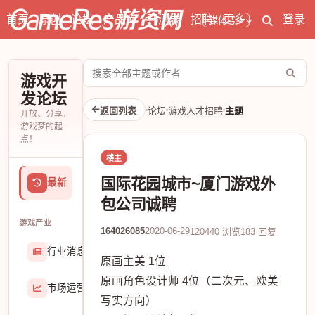
首页
原创
论坛
产品库
开测表
招聘
更多
登录
媒体号
搜
游戏开
索
发论坛
论
返回列表
论坛
游戏人才招聘
主题
开放、分享，
坛
游戏梦的起
点！
楼主
国际花园城市~厦门游戏外
最新
包公司诚聘
游戏产业
164026085
2020-06-29
120440 浏览
183 回复
行业消息
174906
原画主美 1位
原画角色设计师 4位（二次元、欧美
市场运营
8407
写实方向）