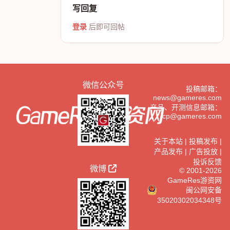
写回复
登录
后即可回帖
微信公众号
投稿邮箱：
news@gameres.com
产品、开测信息邮箱：
cp@gameres.com
关于本站
|
投稿发布
|
产品发布
|
广告投放
|
投诉反馈
微博
© 2001-2026
GameRes游资网
闽公网安备
35020302034348号