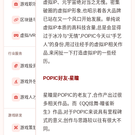
虚拟IP、元宇宙绝对当之无愧。密集
游戏职场
2929
破圈的虚拟IP形象,也昭示着各大品牌
已站在又一个风口开始发展。单纯说
区块链与游戏
467
虚拟IP本质的高科技含量,总是会显得
虚拟/VR/AR
933
过于冰冷与“无情”,POPIC今天以“手艺
人”的身份,用过往经手的虚拟IP相关作
品,来闲扯一下打造虚拟IP的一些经
行业服务
历。
游戏投资交易
25887
POPIC好友-星瞳
游戏外包
22912
星瞳是POPIC的老友了,合作产出过很
游戏人才招聘
51767
多相关作品。而《QQ炫舞-瞳雀新
生》作品,对于POPIC来说具有里程碑
游戏研发
式的意义,创作与思路较以往有很大不
游戏策划
27557
同。