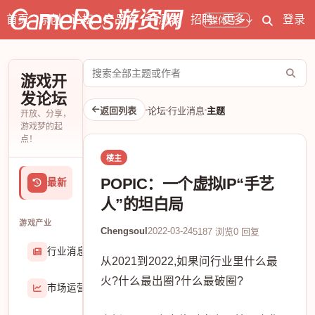
首页
原创
论坛
产品库
开测表
招聘
更多
登录
媒体号
搜
游戏开
索
发论坛
论
返回列表
论坛
行业消息
主题
开放、分享，
坛
游戏梦的起
点！
楼主
POPIC：一个虚拟IP“手艺
最新
人”的坦白局
游戏产业
Chengsoul
2022-03-24
5187 浏览
0 回复
行业消息
174906
从2021到2022,如果问行业里什么最
火?什么最出圈?什么最破圈?
市场运营
8407