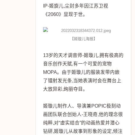
IP-姬旋儿,尘封多年因江苏卫视
《2060》显现于世。
【姬璇儿海报】
13岁的天才调音师-姬璇儿,拥有极高的
音乐创作天赋,有一个可爱的宠物
MOPA。由于姬璇儿的服装发带内嵌
了镭射发光条,当她表演时会在舞台上
大放异彩,绚丽夺目。
姬璇儿制作人、导演兼POPIC极刻动
画团队联合创始人-王晓奇,他的理念很
纯粹,对“虚实结合”的动画热爱并潜心
钻研,姬璇儿从故事到形象的设定,倾注