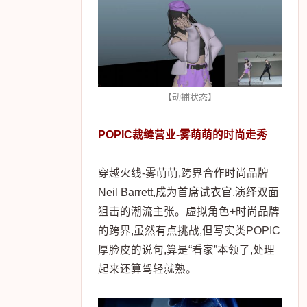
【动捕状态】
POPIC裁缝营业-雾萌萌的时尚走秀
穿越火线-雾萌萌,跨界合作时尚品牌
Neil Barrett,成为首席试衣官,演绎双面
狙击的潮流主张。虚拟角色+时尚品牌
的跨界,虽然有点挑战,但写实类POPIC
厚脸皮的说句,算是“看家”本领了,处理
起来还算驾轻就熟。