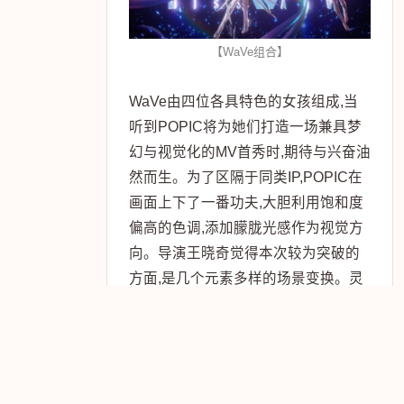
【WaVe组合】
WaVe由四位各具特色的女孩组成,当
听到POPIC将为她们打造一场兼具梦
幻与视觉化的MV首秀时,期待与兴奋油
然而生。为了区隔于同类IP,POPIC在
画面上下了一番功夫,大胆利用饱和度
偏高的色调,添加朦胧光感作为视觉方
向。导演王晓奇觉得本次较为突破的
方面,是几个元素多样的场景变换。灵
感来源既有神秘莫测的星河宇宙、流
动丝滑的宝石质感、更有科技潮流的
声波概念,根据每个女孩的人设,打造匹
配度较高的专属场景。