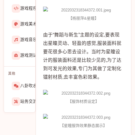
游戏程序
36423
【杨丽萍&星瞳】
游戏美术
3601
由于“舞蹈与新生”主题的设定,要表现
游戏音乐
724
出星瞳灵动、轻盈的感觉,服装面料就
要花很多心思去设计。当时为星瞳设
游戏测试与GM
273
计的服装面料还是比较少见的,为了达
到可发光的效果,专门为其做了定制化
其他
镭射材质,去丰富色彩效果。
八卦吹水
1565
站务交流
【服饰材质设定】
939
【星瞳服饰效果静态展示】