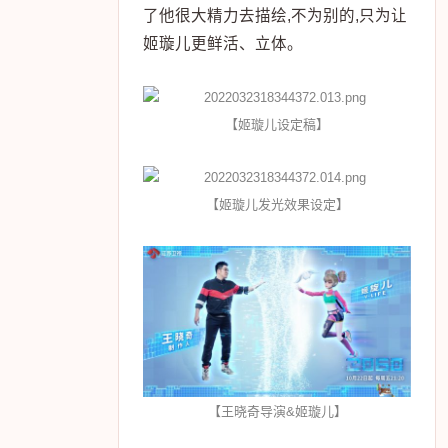
了他很大精力去描绘,不为别的,只为让
姬璇儿更鲜活、立体。
【姬璇儿设定稿】
【姬璇儿发光效果设定】
【王晓奇导演&姬璇儿】