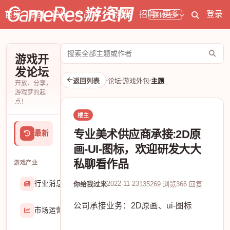
首页
原创
论坛
产品库
开测表
招聘
更多
登录
媒体号
搜
游戏开
索
发论坛
论
返回列表
论坛
游戏外包
主题
开放、分享，
坛
游戏梦的起
点！
楼主
专业美术供应商承接:2D原
最新
画-UI-图标，欢迎研发大大
私聊看作品
游戏产业
行业消息
2022-11-23
174906
你给我过来
135269 浏览
366 回复
公司承接业务：2D原画、ui-图标
市场运营
8407