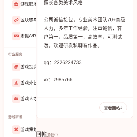
擅长各类美术风格
游戏职场
2929
公司诚信接包，专业美术团队70+高级
区块链与游戏
467
人力，多年工作经验，注重诚信，客
虚拟/VR/AR
933
户第一，品质第一，高效率，可测试
哦，欢迎研发私聊看作品。
行业服务
qq：2226224733
游戏投资交易
25888
vx：z985766
游戏外包
22913
游戏人才招聘
51770
查看回帖
游戏研发
游戏策划
27557
回帖
加载中