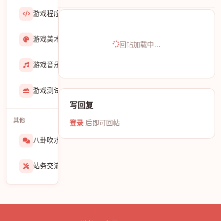
游戏程序
36423
游戏美术
3601
回帖加载中…
游戏音乐
724
游戏测试与GM
273
写回复
其他
登录
后即可回帖
八卦吹水
1565
站务交流
939