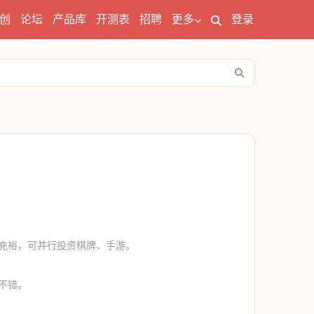
创
论坛
产品库
开测表
招聘
更多
登录
充裕，可并行投资棋牌、手游。
不错。