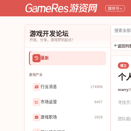
媒体号
搜
游戏开发论坛
索
开放、分享，游戏梦的起点！
论
返回列
坛
最新
楼主
个
游戏产业
行业消息
174906
marry
2
市场运营
8407
寻找手
游戏职场
2929
团队能