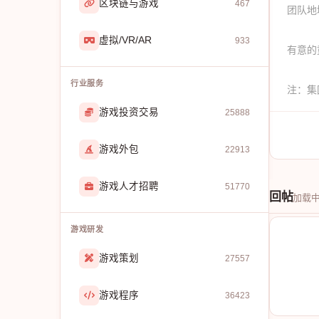
区块链与游戏
467
团队地
虚拟/VR/AR
933
有意的
行业服务
注：集
游戏投资交易
25888
游戏外包
22913
游戏人才招聘
51770
回帖
加载
游戏研发
游戏策划
27557
游戏程序
36423