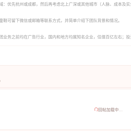
域：优先杭州或成都，然后再考虑北上广深或其他城市（人脉、成本及实业因
童鞋可留下微信或邮箱等联系方式，并简单介绍下团队背景和情况。
团业务之前均在广告行业，国内和地方均属知名企业，估值百亿左右；投
中
回帖加载中…