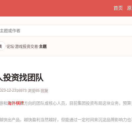
首页
原
表
论坛
游戏投资交易
主题
人投资找团队
023-12-23
16973 浏览
65 回复
游和
海外棋牌
方向的团队或核心人员，目前集团投资布局这块业务，预算
越快出产品，越快盈利当然越好，但能通过一定时间来沉淀品牌影响力也