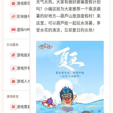
天气炎热，大家有做好避暑度假计划
游戏职场
2929
吗？小编这就为大家推荐一个乘凉避
暑的好地方—葫芦山旅游度假村！来
区块链与游戏
467
这里，可以葫芦娃一起玩水消暑，享
虚拟/VR/AR
933
受水花的清凉，忘却夏日的炎热！
行业服务
游戏投资交易
25888
游戏外包
22913
游戏人才招聘
51770
游戏研发
游戏策划
27557