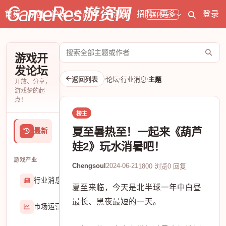
首页
原创
论坛
产品库
开测表
招聘
更多
登录
媒体号
搜
游戏开
索
发论坛
论
返回列表
论坛
行业消息
主题
开放、分享，
坛
游戏梦的起
点！
楼主
夏至暑热至！一起来《葫芦
最新
娃2》玩水消暑吧！
游戏产业
Chengsoul
2024-06-21
1800 浏览
0 回复
行业消息
174906
夏至来临，今天是北半球一年中白昼
最长、黑夜最短的一天。
市场运营
8407