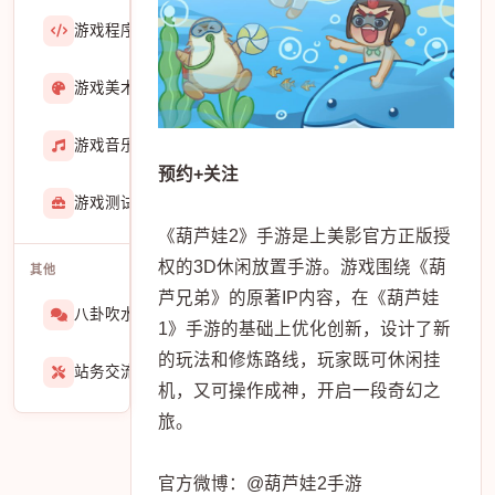
游戏程序
36423
游戏美术
3601
游戏音乐
724
预约+关注
游戏测试与GM
273
《葫芦娃2》手游是上美影官方正版授
权的3D休闲放置手游。游戏围绕《葫
其他
芦兄弟》的原著IP内容，在《葫芦娃
八卦吹水
1565
1》手游的基础上优化创新，设计了新
的玩法和修炼路线，玩家既可休闲挂
站务交流
939
机，又可操作成神，开启一段奇幻之
旅。
官方微博：@葫芦娃2手游