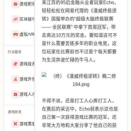
来江苏的95后金融从业者玩家Echo，
游戏职场
2929
轻轻松松在网易代理的《漫威终极逆
转》国服举办的“超级大脑终极联赛
区块链与游戏
467
—— 全民联赛” 中拿下首周冠军，带
虚拟/VR/AR
933
走高达10万元的奖金。要知道这可不
是什么需要苦练多年的职业电竞，这
位玩家在比赛前也不过是个每天都要
行业服务
为生活奔波忙碌的牛马人。
游戏投资交易
25887
游戏外包
22912
游戏人才招聘
51767
不得不说，还是打工人心疼打工人，
在赛后的采访中，Echo就表示这也是
游戏研发
自己第一次获得游戏比赛的冠军，还
游戏策划
27557
非常大方地和大家分享了他自己的获