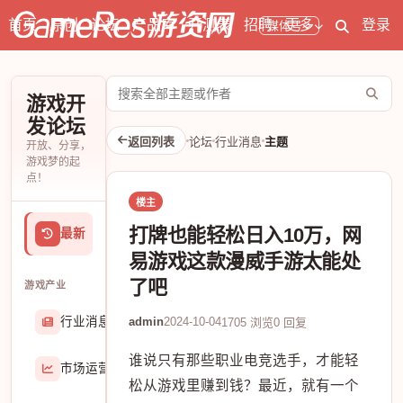
首页
原创
论坛
产品库
开测表
招聘
更多
登录
媒体号
搜
游戏开
索
发论坛
论
返回列表
论坛
行业消息
主题
开放、分享，
坛
游戏梦的起
点！
楼主
打牌也能轻松日入10万，网
最新
易游戏这款漫威手游太能处
了吧
游戏产业
行业消息
admin
2024-10-04
174906
1705 浏览
0 回复
谁说只有那些职业电竞选手，才能轻
市场运营
8407
松从游戏里赚到钱？最近，就有一个