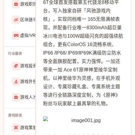
6T全球首发搭载第五代骁龙8移动平
游戏职场
2929
台，写入独家自研「风驰游戏内
核」，实现同档唯一 165无限满帧表
区块链与游戏
467
现，并配备行业唯一8300mAh超巨量
虚拟/VR/AR
933
冰川电池与100W超级闪充的超强续航
组合，更有ColorOS 16流畅系统、
IP66 /IP68/ IP69/IP69K满级防尘防水
行业服务
等全面旗舰配置，实力强悍。一加还
游戏投资交易
25887
带来一加 Ace 6T原神神里绫华定制
机，以神里绫华为灵感，在手机外观
游戏外包
22912
设计、专属珍藏礼盒、专属系统主题
等进行全链路深度定制，为《原神》
游戏人才招聘
51767
粉丝与玩家献上最真挚的礼物。
游戏研发
游戏策划
27557