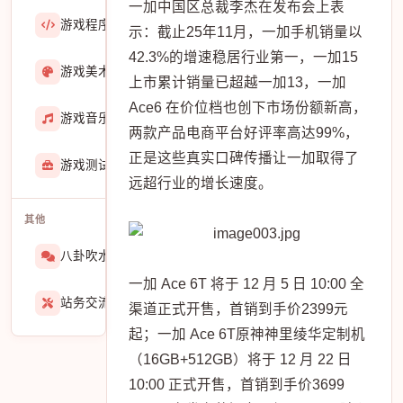
一加中国区总裁李杰在发布会上表
游戏程序
36423
示：截止25年11月，一加手机销量以
42.3%的增速稳居行业第一，一加15
游戏美术
3601
上市累计销量已超越一加13，一加
Ace6 在价位档也创下市场份额新高，
游戏音乐
724
两款产品电商平台好评率高达99%，
正是这些真实口碑传播让一加取得了
游戏测试与GM
273
远超行业的增长速度。
其他
八卦吹水
1565
一加 Ace 6T 将于 12 月 5 日 10:00 全
站务交流
939
渠道正式开售，首销到手价2399元
起；一加 Ace 6T原神神里绫华定制机
（16GB+512GB）将于 12 月 22 日
10:00 正式开售，首销到手价3699