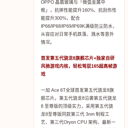
OPPO 晶盾玻璃与「微弧金属中
框」，抗摔性能提升160%、抗刮伤性
能提升300%，配合
IP66/IP68/IP69/IP69K满级防尘防水，
从容应对日常手机跌落、溅水等意外
情况。
首发第五代骁龙8旗舰芯片+独家自研
风驰游戏内核，轻松驾驭165超高帧游
戏
一加 Ace 6T全球首发第五代骁龙8旗
舰芯片。第五代骁龙8沿袭第五代骁龙
8 至尊版的顶级实力，采用第五代骁
龙8至尊版同款第三代 3nm 制程工
艺、第三代Oryon CPU 架构、最新一