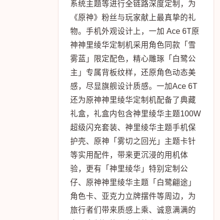
系统主题等进行全链路深度定制，为
《原神》粉丝与玩家献上最真挚的礼
物。手机外观设计上，一加 Ace 6T原
神神里绫华定制机采用角色同款「雪
雾蓝」限定配色，精心雕琢「白鹭公
主」专属背板纹样，还原角色动态美
感，尽显旗舰设计质感。一加Ace 6T
还为原神神里绫华定制机配备了典藏
礼盒，礼盒内包含神里绫华主题100W
超级闪充套装、神里绫华主题手机保
护壳、原神「雾切之回光」主题卡针
等实用配件，带来更沉浸的用机体
验，更有「神里绫华」特别定制公
仔、原神神里绫华主题「白鹭翩途」
角色卡、亚克力立牌摆件等周边，为
旅行者们带来质感上乘、诚意满满的