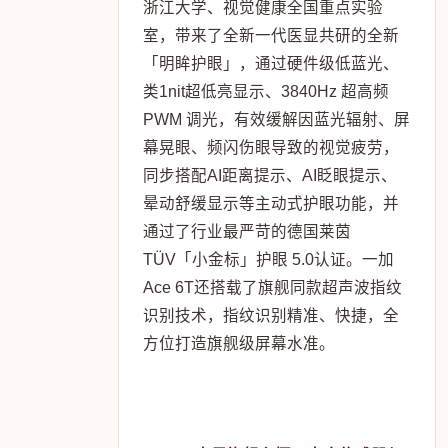
浙江大学、视觉健康全国重点实验
室，带来了全新一代医显共研的全新
「明眸护眼」，通过硬件级低蓝光、
类1nit超低亮显示、3840Hz 超高频
PWM 调光，有效缓解因蓝光辐射、屏
幕晃眼、频闪伤眼导致的视觉疲劳，
同步搭配AI距离提示、AI眨眼提示、
晕动舒缓显示等主动式护眼功能，并
通过了行业最严苛的德国莱茵
TÜV「小金标」护眼 5.0认证。一加
Ace 6T还搭载了旗舰同款超声波指纹
识别技术，指纹识别精准、快捷，全
方位打造旗舰级屏幕水准。