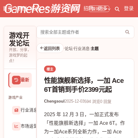
首页
原创
论坛
产品库
开测表
招聘
更多
登录
媒体号
搜
游戏开
索
发论坛
论
返回列表
论坛
行业消息
主题
开放、分享，
坛
游戏梦的起
点！
楼主
性能旗舰新选择，一加 Ace
最新
6T首销到手价2399元起
游戏产业
Chengsoul
2025-12-03
594 浏览
0 回复
行业消息
174906
2025 年 12 月 3 日，一加正式发布
「性能旗舰新选择」一加 Ace 6T。作
市场运营
8407
为一加Ace系列全新力作，一加 Ace