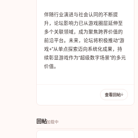
经济迈向高质量发展的背景下，游戏
产业正从内容娱乐载体升级为驱动数
实融合的重要力量。“游戏+”论坛立足
中国游戏产业转型阶段，以开放姿态
打破边界，推动游戏技术、内容与思
维向文化、科技、制造、环保等实体
场景深度渗透。
伴随行业演进与社会认同的不断提
升，论坛影响力已从游戏圈层延伸至
多个关联领域，成为聚焦跨界价值的
前沿平台。未来，论坛将积极推动“游
戏+”从单点探索迈向系统化成果，持
续彰显游戏作为“超级数字场景”的多元
价值。