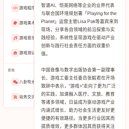
智谱AI、恺英网络等企业的业界代表
游戏程序
36423
与联合国环境规划署「Playing for the
Planet」运营主管Lisa Pak等嘉宾来到
游戏美术
3601
现场，分享各自领域的前沿探索与实
践经验，系统性呈现游戏在驱动产业
游戏音乐
724
创新与践行社会责任方面的双重价
游戏测试与GM
273
值。
中国音像与数字出版协会第一副理事
其他
长、游戏工委主任委员张毅君在开场
八卦吹水
1565
致辞中表示，“游戏+”走向了更为广泛
的实践，加速融入医疗、文旅、教育
站务交流
939
等诸多领域，日益成为驱动游戏产业
内涵式增长、助力社会生活更友好更
便捷的有效路径。当更多行业因其而
提质增效，更多群体因其而获得关注