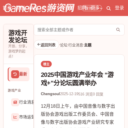
首页
原创
论坛
产品库
开测表
招聘
更多
登录
媒体号
搜
游戏开
索
发论坛
论
返回列表
论坛
行业消息
主题
开放、分享，
坛
游戏梦的起
点！
楼主
2025中国游戏产业年会 “游
最新
戏+”分论坛圆满举办
游戏产业
Chengsoul
2025-12-19
516 浏览
0 回复
行业消息
174906
12月18日上午，由中国音像与数字出
版协会游戏出版工作委员会、中国音
市场运营
8407
像与数字出版协会游戏产业研究专家