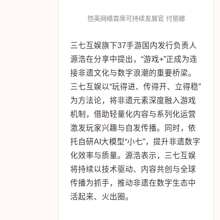
游戏为桥梁，持续开展多元化的公众
宣教。以《候鸟跳跳乐》为代表的游
戏案例，通过轻量化设计和互动玩
法，引导用户从认知了解、情感共鸣
走向现实参与，让生态保护真正被看
见、被践行。
恺英网络首席可持续发展官 付丽娜
三七互娱旗下37手游国内发行负责人
源浩在分享中提出，“游戏+”正成为连
接非遗文化与数字浪潮的重要桥梁。
三七互娱以“玩得进、传得开、立得稳”
为方法论，将非遗元素深度融入游戏
机制，借助轻量化内容与系列化运营
激发玩家兴趣与自发传播。同时，依