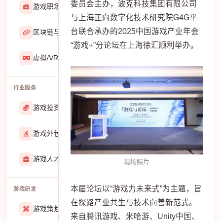
委员会主办，波克科技集团有限公司
游戏职场
2929
与上海正向数字化技术研究院G4G平
台联合承办的2025中国游戏产业年会
区块链与游戏
467
“游戏+”分论坛在上海徐汇顺利举办。
虚拟/VR/AR
933
行业服务
游戏投资交易
25887
游戏外包
22912
游戏人才招聘
51767
现场照片
本届论坛以“游戏力未来式”为主题，旨
游戏研发
在探路产业共生与技术向善新范式。
游戏策划
27557
来自腾讯游戏、米哈游、Unity中国、