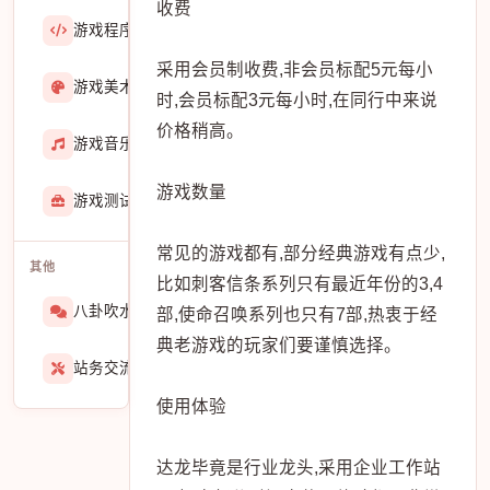
收费
游戏程序
36423
采用会员制收费,非会员标配5元每小
游戏美术
3601
时,会员标配3元每小时,在同行中来说
价格稍高。
游戏音乐
724
游戏数量
游戏测试与GM
273
常见的游戏都有,部分经典游戏有点少,
其他
比如刺客信条系列只有最近年份的3,4
八卦吹水
1565
部,使命召唤系列也只有7部,热衷于经
典老游戏的玩家们要谨慎选择。
站务交流
939
使用体验
达龙毕竟是行业龙头,采用企业工作站