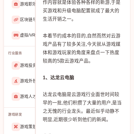
作内容就是体验各种各样的新游,于是
游戏职场
2929
买游戏和升级电脑配置就成了最大的
生活开销之一。
区块链与游戏
467
虚拟/VR/AR
933
本着节约成本的目的,自然而然对云游
戏产品有了较多关注,今天就从游戏媒
体和游戏玩家的角度来盘点一下热度
行业服务
较高的5款云游戏产品。
游戏投资交易
25887
1、达龙云电脑
游戏外包
22912
达龙云电脑是云游戏行业面世时间较
游戏人才招聘
51767
早的一批,他们积攒了大量的用户,是当
之无愧的行业龙头。最近似乎动静不
游戏研发
明显,近期很少听到他们的新闻。
游戏策划
27557