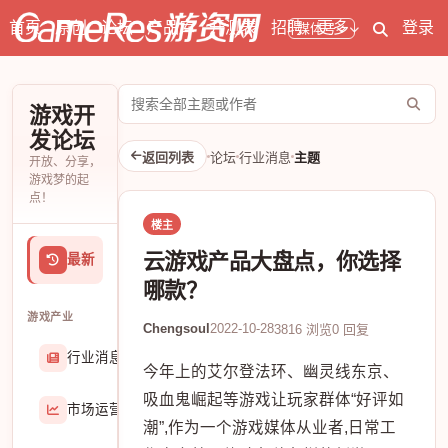
首页
原创
论坛
产品库
开测表
招聘
更多
登录
媒体号
搜
游戏开
索
发论坛
论
返回列表
论坛
行业消息
主题
开放、分享，
坛
游戏梦的起
点！
楼主
云游戏产品大盘点，你选择
最新
哪款？
游戏产业
Chengsoul
2022-10-28
3816 浏览
0 回复
行业消息
174906
今年上的艾尔登法环、幽灵线东京、
吸血鬼崛起等游戏让玩家群体“好评如
市场运营
8407
潮”,作为一个游戏媒体从业者,日常工