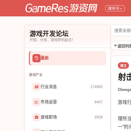
媒体号
搜
游戏开发论坛
索
开放、分享，游戏梦的起点！
论
返回列
坛
最新
楼主
射
游戏产业
行业消息
174906
Chengs
市场运营
游戏
8407
游戏职场
2929
理所
一”