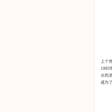
上个世
199
众的
成为