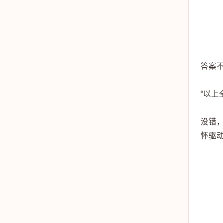
答案
“以
没错，
怀驱