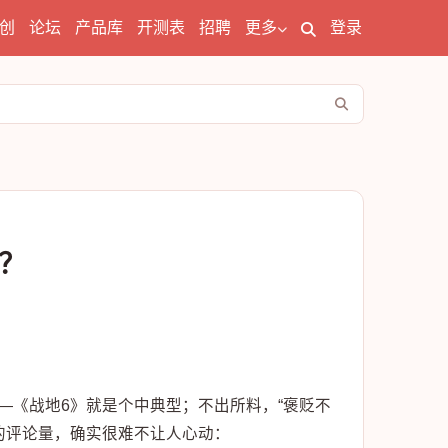
创
论坛
产品库
开测表
招聘
更多
登录
？
—《战地6》就是个中典型；不出所料，“褒贬不
的评论量，确实很难不让人心动：