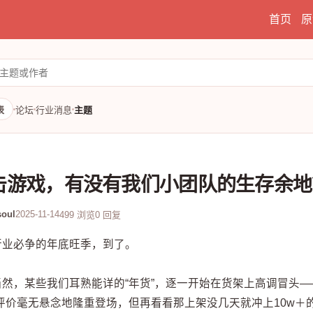
首页
原
表
论坛
行业消息
主题
击游戏，有没有我们小团队的生存余地
oul
2025-11-14
499 浏览
0 回复
行业必争的年底旺季，到了。
当然，某些我们耳熟能详的“年货”，逐一开始在货架上高调冒头—
的评价毫无悬念地隆重登场，但再看看那上架没几天就冲上10w＋