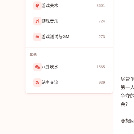
游戏美术
3601
游戏音乐
724
游戏测试与GM
273
其他
八卦吹水
1565
尽管
站务交流
939
第一
争夺
会？
要想