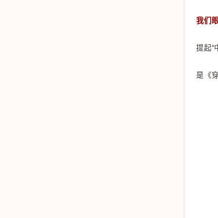
我们眼
提起“
是《