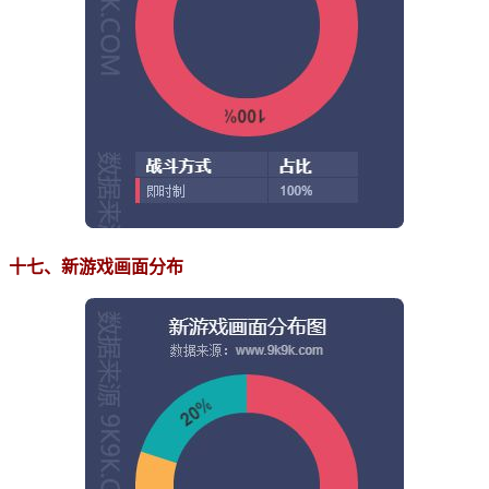
十七、新游戏画面分布