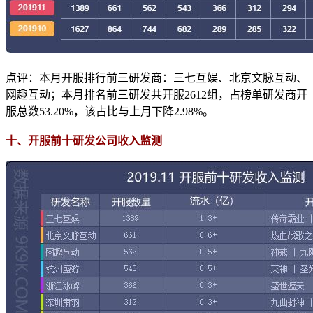
点评：本月开服排行前三研发商：三七互娱、北京文脉互动、
网趣互动；本月排名前三研发共开服2612组，占榜单研发商开
服总数53.20%，该占比与上月下降2.98%。
十、开服前十研发公司收入监测