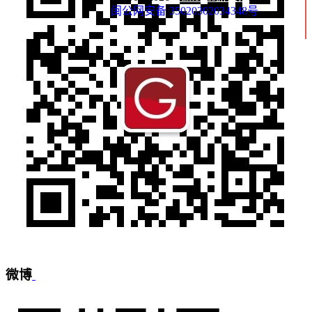
闽公网安备 35020302034348号
微博