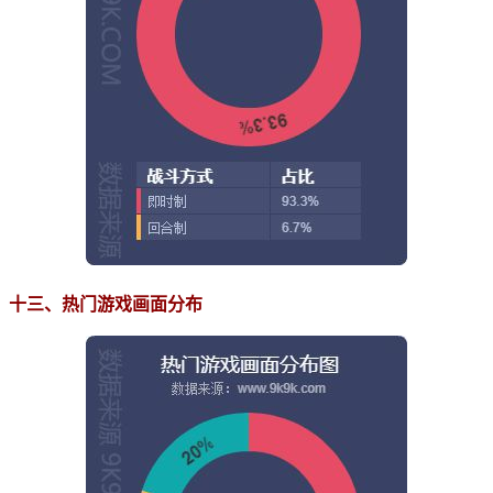
十三、热门游戏画面分布