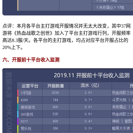
点评：本月各平台主打游戏开服情况并无太大改变，其中37网
游将《热血战歌之创世》加入了平台主打游戏行列，开服频率
高达8.3服/天。各平台的主打游戏，均占对应平台开服占比的
20%上下。
六、开服前十平台收入监测