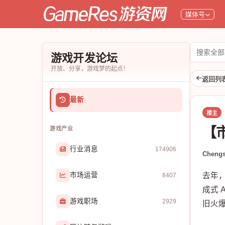
媒体号
搜
游戏开发论坛
索
开放、分享，游戏梦的起点！
论
返回列
坛
最新
楼主
【市
游戏产业
行业消息
174906
Chengs
市场运营
去年，
8407
成式 
游戏职场
2929
旧火