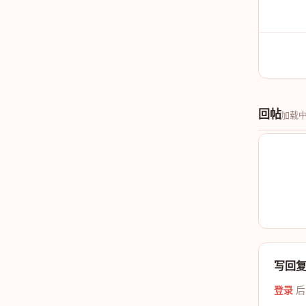
回帖
加载
写回
登录
后