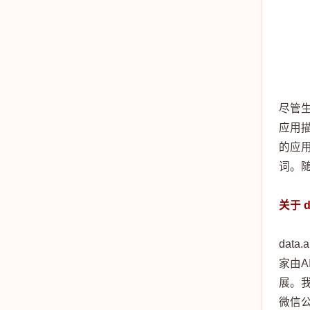
尽管生
应用描
的应用
词。随
关于 da
dat
家由
展。我
微信公