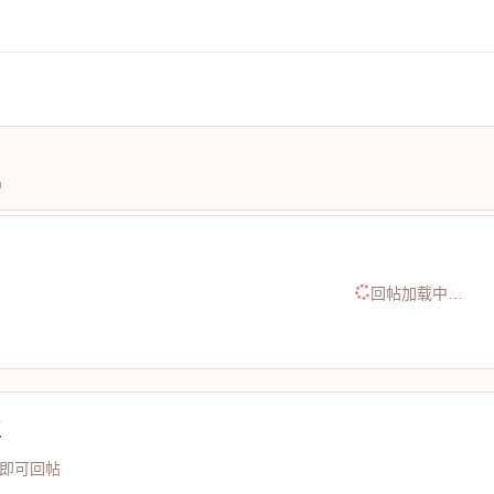
中
回帖加载中…
复
即可回帖