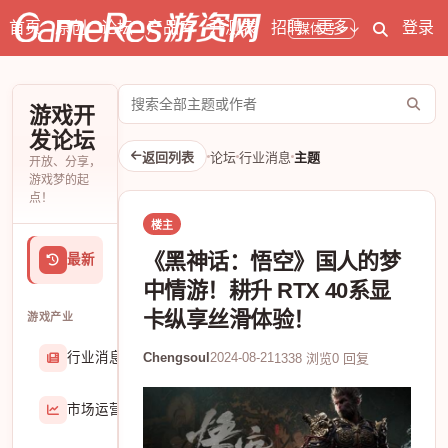
首页
原创
论坛
产品库
开测表
招聘
更多
登录
媒体号
搜
游戏开
索
发论坛
论
返回列表
论坛
行业消息
主题
开放、分享，
坛
游戏梦的起
点！
楼主
《黑神话：悟空》国人的梦
最新
中情游！耕升 RTX 40系显
卡纵享丝滑体验！
游戏产业
行业消息
Chengsoul
2024-08-21
174906
1338 浏览
0 回复
市场运营
8407