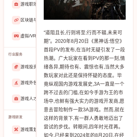
游戏职场
2929
区块链与游戏
467
“道阻且长,行则将至;行而不辍,未来可
虚拟/VR/AR
933
期”。2020年8月20日《黑神话:悟空》
首段PV的发布,在当时无疑引发了一段
行业服务
热潮。广大玩家在看到PV的那一刻,情
绪各异,期待也有、震惊也有,当然大多
游戏投资交易
25888
数玩家对此还是保持怀疑的态度。毕
游戏外包
22913
竟纵观国内游戏发展史,3A一直是一个
跨不过去的门槛,在如今手游为王的市
游戏人才招聘
51770
场中,也鲜有强大实力的游戏开发商,愿
意去冒险制作一款3A游戏。然而,就在
游戏研发
这样的背景下,有一群人勇敢地迈出了
尝试的步伐。转眼间,四年时光荏苒。
游戏策划
27557
如今,已经来到2024年的8月20日,在经