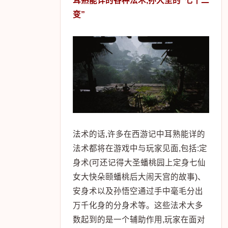
耳熟能详的各种法术,孙大圣的“七十二
变”
法术的话,许多在西游记中耳熟能详的
法术都将在游戏中与玩家见面,包括:定
身术(可还记得大圣蟠桃园上定身七仙
女大快朵颐蟠桃后大闹天宫的故事)、
安身术以及孙悟空通过手中毫毛分出
万千化身的分身术等。这些法术大多
数起到的是一个辅助作用,玩家在面对