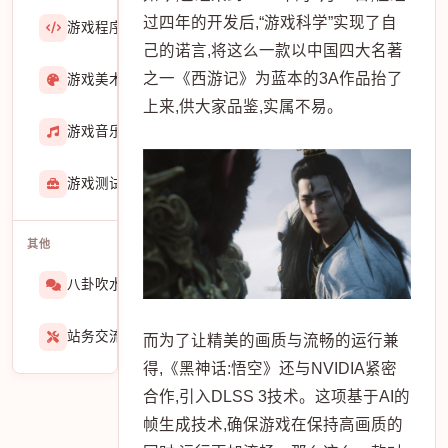
过四年的开发后,“游戏科学”实现了自
游戏程序
36423
己的诺言,将这么一款以中国四大名著
之一《西游记》为蓝本的3A作品抬了
游戏美术
3601
上来,供大家品鉴,实属不易。
游戏音乐
724
游戏测试与GM
273
其他
八卦吹水
1565
站务交流
939
而为了让精美的画质与流畅的运行兼
得,《黑神话:悟空》还与NVIDIA紧密
合作,引入DLSS 3技术。这项基于AI的
帧生成技术,确保游戏在保持高画质的