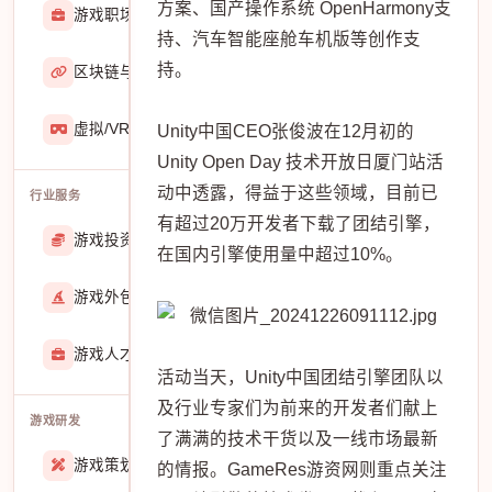
方案、国产操作系统 OpenHarmony支
游戏职场
2929
持、汽车智能座舱车机版等创作支
持。
区块链与游戏
467
虚拟/VR/AR
933
Unity中国CEO张俊波在12月初的
Unity Open Day 技术开放日厦门站活
动中透露，得益于这些领域，目前已
行业服务
有超过20万开发者下载了团结引擎，
游戏投资交易
25888
在国内引擎使用量中超过10%。
游戏外包
22913
游戏人才招聘
51770
活动当天，Unity中国团结引擎团队以
及行业专家们为前来的开发者们献上
游戏研发
了满满的技术干货以及一线市场最新
游戏策划
27557
的情报。GameRes游资网则重点关注