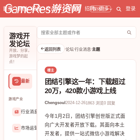
首页
原创
论坛
产品库
开测表
招聘
更多
登录
媒体号
搜
游戏开
索
发论坛
论
返回列表
论坛
行业消息
主题
开放、分享，
坛
游戏梦的起
点！
楼主
团结引擎这一年：下载超过
最新
20万，420款小游戏上线
游戏产业
Chengsoul
2024-12-26
1863 浏览
0 回复
行业消息
174906
今年1月2日，团结引擎创世版正式面
向广大开发者开放下载。其面向本土
市场运营
8407
开发者，提供一站式微信小游戏解决