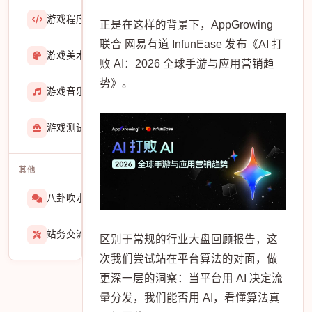
游戏程序
36423
正是在这样的背景下，AppGrowing
联合 网易有道 InfunEase 发布《AI 打
游戏美术
3601
败 AI：2026 全球手游与应用营销趋
势》。
游戏音乐
724
游戏测试与GM
275
其他
八卦吹水
1565
站务交流
939
区别于常规的行业大盘回顾报告，这
次我们尝试站在平台算法的对面，做
更深一层的洞察：当平台用 AI 决定流
量分发，我们能否用 AI，看懂算法真