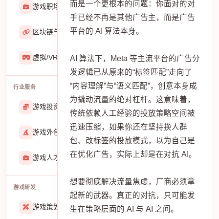
而是一个更根本的问题：你面对的对
游戏职场
2929
手已经不再是其他广告主，而是广告
平台的 AI 算法本身。
区块链与游戏
467
虚拟/VR/AR
933
AI 算法下，Meta 等主流平台的广告分
发逻辑已从原来的“标签匹配”走向了
“内容理解”与“语义匹配”，创意本身成
行业服务
为撬动流量的绝对杠杆。这意味着，
游戏投资交易
25889
传统依赖人工经验的投放策略空间被
迅速压缩，如果你还在坚持换人群
游戏外包
22915
包、改标签的投放模式，以为自己是
在优化广告，实际上却是在对抗 AI。
游戏人才招聘
51770
想要彻底解决流量焦虑，厂商必须拿
游戏研发
起新的武器。真正的对抗，只可能发
游戏策划
27557
生在策略层面的 AI 与 AI 之间。