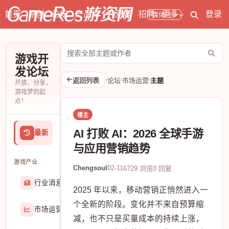
首页
原创
论坛
产品库
开测表
招聘
更多
登录
媒体号
搜
游戏开
索
发论坛
论
返回列表
论坛
市场运营
主题
开放、分享，
坛
游戏梦的起
点！
楼主
AI 打败 AI：2026 全球手游
最新
与应用营销趋势
游戏产业
Chengsoul
02-11
6729 浏览
0 回复
行业消息
174906
2025 年以来，移动营销正悄然进入一
个全新的阶段。变化并不来自预算缩
市场运营
8407
减，也不只是买量成本的持续上涨，