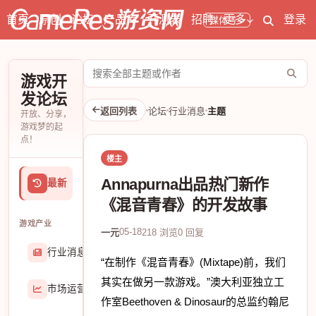
首页
原创
论坛
产品库
开测表
招聘
更多
登录
媒体号
搜
游戏开
索
发论坛
论
返回列表
论坛
行业消息
主题
开放、分享，
坛
游戏梦的起
点！
楼主
Annapurna出品热门新作
最新
《混音青春》的开发故事
游戏产业
05-18
一元
218 浏览
0 回复
行业消息
174906
“在制作《混音青春》(Mixtape)前，我们
其实在做另一款游戏。”澳大利亚独立工
市场运营
8407
作室Beethoven & Dinosaur的总监约翰尼