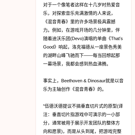
对于一个像笔者这样在十几岁时热爱音
乐，对探索音乐充满激情的人来说，
《混音青春》里的许多场景极具震撼
力。例如，在游戏开场的几分钟里，伴
随着迪沃乐团(Devo)演唱的单曲《That's
Good》响起，洛克福德从一座景色秀美
的湖畔山峰飞驰而下——每当回想起那
一幕场景，我都会感到热血沸腾。
事实上，Beethoven & Dinosaur就是以音
乐为主轴创作《混音青春》的。
“伍德沃德提议不搞垂直切片式的原型(译
注：垂直切片指游戏中可演示的一小部
分，通常被用于展示开发团队的整体方
向和愿景)，而是从头到尾，把游戏完整