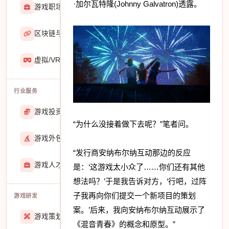
·加尔瓦特隆(Johnny Galvatron)透露。
游戏职场
2929
区块链与游戏
467
虚拟/VR/AR
933
行业服务
游戏投资交易
25888
“为什么没接着做下去呢？”笔者问。
游戏外包
22915
“发行商安纳布尔纳互动那边的反应
游戏人才招聘
51770
是：‘这游戏太小众了……你们还有其他
想法吗？’于是我告诉对方，‘行吧，过阵
子我再向你们提交一个新项目的策划
游戏研发
案。’后来，我向安纳布尔纳互动展示了
游戏策划
27557
《混音青春》的概念和原型。”