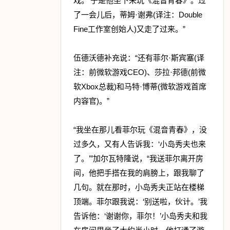
戏。’于是他坐下来玩《混音青春》。过
了一会儿后，蒂姆·谢弗(译注：Double
Fine工作室创始人)又走了过来。”
伍德沃德补充说：“还有菲尔·斯宾塞(译
注：前微软游戏CEO)、莎拉·邦德(前微
软Xbox总裁)和马特·博蒂(微软游戏首席
内容官)。”
“我坐在那儿看菲尔玩《混音青春》，没
过多久，又有人告诉我：‘小岛秀夫也来
了。’”加尔瓦特隆说，“我送菲尔离开房
间，他把手搭在我的肩膀上，跟我聊了
几句。就在那时，小岛秀夫正站在楼梯
顶端。菲尔跟我说：‘别送啦，伙计。’我
告诉他：‘谢谢你，菲尔！’小岛秀夫和我