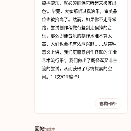
搞摇滚乐，就必须确保它听起来极其出
色’。毕竟，大家都听过摇滚乐，审美品
位也被抬高了。然而，如果你不走寻常
路，尝试创作稍微有些剑走偏锋的音
乐，那么即便音乐的制作水准不算太
高，人们也会抱有浓厚兴趣……从某种
意义上讲，我们更愿意创作怪诞的‘工业
艺术流行乐’。我们做出了既怪诞又非主
流的尝试，从而获得了尽情探索的空
间。”（文/GR编译）
查看回帖
回帖
加载中