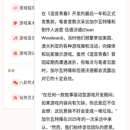
游戏程序
36423
在《混音青春》开发的最后一年和正式
发售前，笔者曾数次采访加尔瓦特隆和
游戏美术
3601
制作人迪恩·伍德沃德(Dean
Woodward)，当时他们频繁参加美国、
游戏音乐
724
澳大利亚的各种游戏展和活动，向媒体
游戏测试与GM
275
和玩家展示游戏。虽然《混音青春》曾
因延期而遭遇波折，但每次与笔者见面
时，加尔瓦特隆和伍德沃德都会流露出
其他
对它的十足自信。
八卦吹水
1565
“在任何一款叙事驱动型游戏开发期间，
站务交流
939
如果游戏内容尚有欠缺，你总是忍不住
会想：这玩意搞不好会变成一堆垃圾。”
加尔瓦特隆在2025年的一次采访中承
认，“然而，我们始终坚信团队的愿景。