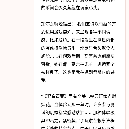
的瞬间会久久萦绕在玩家心头。
加尔瓦特隆指出：“我们尝试以有趣的方
式运用游戏媒介，来呈现各种不同情
感，比如尴尬。在一段发生在嘴巴内部
的互动接吻场景里，那两只舌头就令人
尴尬……在游戏后期，斯黛茜遭到朋友
背叛，她在那一刻六神无主，思绪完全
被打乱了。这也是我在遭到背叛时的感
受。”
“《混音青春》里有个关卡需要玩家点燃
烟花，当体验到那一幕时，许多参与测
试的玩家都曾感动落泪……那种体验极
具冲击力，紧密契合了玩家在叙事进程
中所处的特定节点。由于玩家已经与游