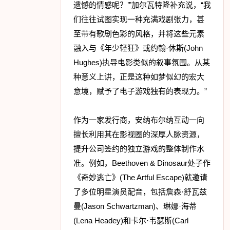
遗憾的情感呢？’”加尔瓦特隆补充说，“我
们往往试图实现一种充满戏剧张力，甚
至带有歌剧色彩的风格，并将这些元素
融入与《年少轻狂》或约翰·休斯(John
Hughes)执导电影类似的叙事氛围。从某
种意义上讲，正是这种如梦似幻的宏大
意境，赋予了电子游戏独有的表现力。”
作为一家发行商，安纳布尔纳互动一向
擅长利用其在影视圈的深厚人脉资源，
提升公司签约的独立游戏的整体制作水
准。例如，Beethoven & Dinosaur处子作
《奇妙逃亡》(The Artful Escape)就邀请
了多位明星演员配音，包括詹森·舒瓦兹
曼(Jason Schwartzman)、琳娜·海蒂
(Lena Headey)和卡尔·韦瑟斯(Carl