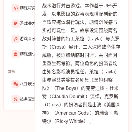
战术潜行射击游戏。本作基于UE5开
游戏程序
36423
发，以电影级的叙事表现搭配创新的
自适应掩体潜行玩法，剧情沉浸感与
游戏美术
3601
实战可玩性十足。故事设定围绕两名
敌对阵营的特工莱拉（Layla）与克罗
游戏音乐
724
斯（Cross）展开，二人深陷致命生存
游戏测试与GM
273
威胁，被迫缔结临时同盟，共同面对
重重生死考验。两位角色的扮演者均
由知名影视演员担任，莱拉（Layla）
其他
由参演艾美奖提名剧集《黑袍纠察
八卦吹水
1565
队》（The Boys）的克劳迪娅・杜米
特（Claudia Doumit ）演绎，克罗斯
站务交流
939
（Cross）的扮演者则是出演《美国众
神》（American Gods ）的瑞奇・惠
特尔（Ricky Whittle） 。