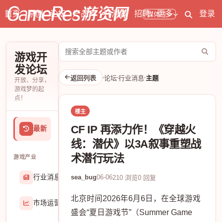
首页
原创
论坛
产品库
开测表
招聘
更多
登录
媒体号
搜
游戏开
索
发论坛
论
返回列表
论坛
行业消息
主题
开放、分享，
坛
游戏梦的起
点！
楼主
CF IP 再添力作！《穿越火
最新
线：潜伏》以3A叙事重塑战
术潜行玩法
游戏产业
行业消息
sea_bug
06-06
174906
210 浏览
0 回复
北京时间2026年6月6日，在全球游戏
市场运营
8407
盛会“夏日游戏节”（Summer Game