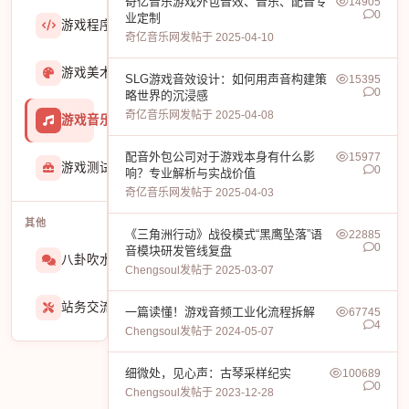
奇亿音乐游戏外包音效、音乐、配音专
14905
0
业定制
游戏程序
36423
奇亿音乐网
发帖于 2025-04-10
游戏美术
3601
SLG游戏音效设计：如何用声音构建策
15395
0
略世界的沉浸感
奇亿音乐网
发帖于 2025-04-08
游戏音乐
724
配音外包公司对于游戏本身有什么影
15977
游戏测试与GM
274
0
响？专业解析与实战价值
奇亿音乐网
发帖于 2025-04-03
其他
《三角洲行动》战役模式“黑鹰坠落”语
22885
0
音模块研发管线复盘
八卦吹水
1565
Chengsoul
发帖于 2025-03-07
站务交流
939
一篇读懂！游戏音频工业化流程拆解
67745
4
Chengsoul
发帖于 2024-05-07
细微处，见心声：古琴采样纪实
100689
0
Chengsoul
发帖于 2023-12-28