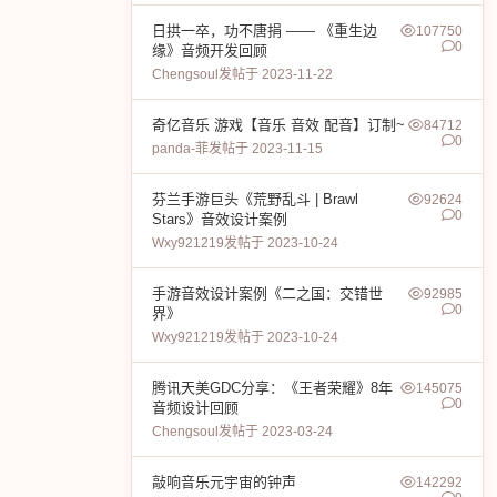
日拱一卒，功不唐捐 —— 《重生边
107750
0
缘》音频开发回顾
Chengsoul
发帖于 2023-11-22
奇亿音乐 游戏【音乐 音效 配音】订制~
84712
0
panda-菲
发帖于 2023-11-15
芬兰手游巨头《荒野乱斗 | Brawl
92624
0
Stars》音效设计案例
Wxy921219
发帖于 2023-10-24
手游音效设计案例《二之国：交错世
92985
0
界》
Wxy921219
发帖于 2023-10-24
腾讯天美GDC分享：《王者荣耀》8年
145075
0
音频设计回顾
Chengsoul
发帖于 2023-03-24
敲响音乐元宇宙的钟声
142292