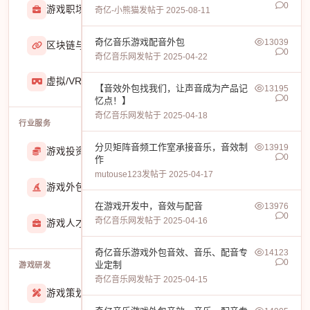
0
游戏职场
2929
奇亿-小熊猫
发帖于 2025-08-11
奇亿音乐游戏配音外包
13039
区块链与游戏
467
0
奇亿音乐网
发帖于 2025-04-22
虚拟/VR/AR
933
【音效外包找我们，让声音成为产品记
13195
0
忆点！】
奇亿音乐网
发帖于 2025-04-18
行业服务
分贝矩阵音频工作室承接音乐，音效制
13919
游戏投资交易
25888
0
作
mutouse123
发帖于 2025-04-17
游戏外包
22913
在游戏开发中，音效与配音
13976
0
奇亿音乐网
发帖于 2025-04-16
游戏人才招聘
51770
奇亿音乐游戏外包音效、音乐、配音专
14123
0
业定制
游戏研发
奇亿音乐网
发帖于 2025-04-15
游戏策划
27557