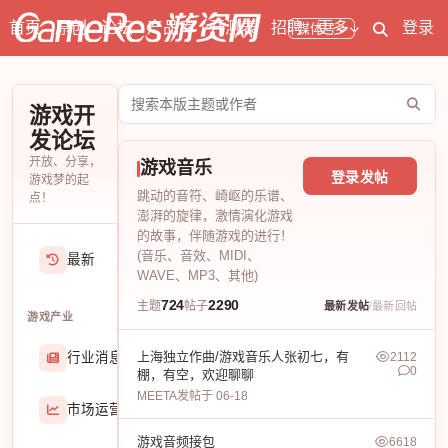
首页
原创
论坛
产品库
开测表
招聘
更多
登录
媒体号
搜
游戏开
索
发论坛
论
开放、分享，
游戏音乐
坛
登录发帖
游戏梦的起
跳动的音符、崎岖的乐谱、
点！
澎湃的旋律，激情演化游戏
的故事，伴随游戏的进行！
(音乐、音效、MIDI、
最新
WAVE、MP3、其他)
724
2290
/
主题
帖子
最新发帖
最新回帖
游戏产业
上海独立作曲/游戏音乐人张初七，有
行业消息
2112
174906
0
棚，有空，欢迎聊聊
MEETA
发帖于 06-18
市场运营
8407
游戏音频接包
6618