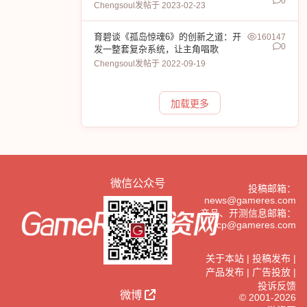
0
Chengsoul
发帖于 2023-02-23
育碧谈《孤岛惊魂6》的创新之道：开
160147
0
发一整套复杂系统，让主角唱歌
Chengsoul
发帖于 2022-09-19
加载更多
微信公众号
投稿邮箱：
news@gameres.com
产品、开测信息邮箱：
cp@gameres.com
关于本站
|
投稿发布
|
产品发布
|
广告投放
|
投诉反馈
微博
© 2001-2026