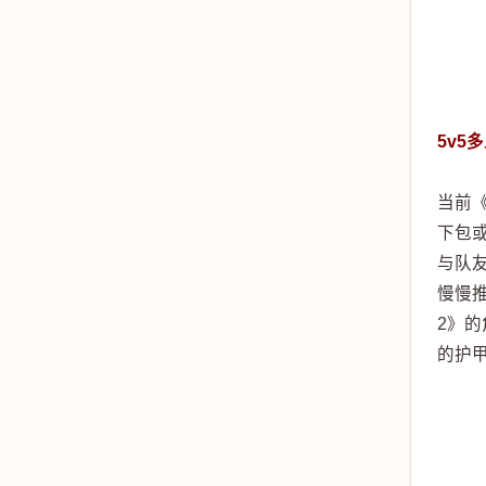
5v5
当前
下包
与队
慢慢
2》
的护