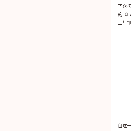
了众多
的《I
士！
但这