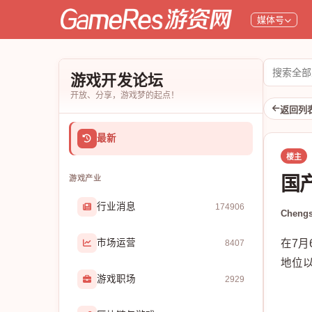
媒体号
搜
游戏开发论坛
索
开放、分享，游戏梦的起点！
论
返回列
坛
最新
楼主
国
游戏产业
行业消息
174906
Chengs
市场运营
在7月
8407
地位
游戏职场
2929