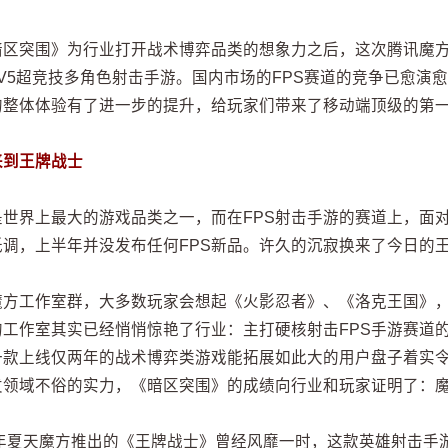
暗区突围》为行业打开战术博弈品类的想象力之后，这次腾讯魔
5V5超竞技多角色射击手游。国内市场的FPS赛道的竞争已愈演
的整体体验有了进一步的提升，给玩家们带来了移动端顶级的第
来到王牌战士
S是世界上最大的游戏品类之一，而在FPS射击手游的赛道上，
低调，上半年并没发布任何FPS新品。许久的沉寂换来了今日的
魔方工作室群，大多数玩家会想起《火影忍者》、《洛克王国》
的工作室其实已经悄悄惊艳了行业：主打硬核射击FPS手游赛道
一款上线仅两年的战术博弈类游戏能拓展如此大的用户盘子着实令
发领域不俗的实力，《暗区突围》的成绩向行业和玩家证明了：
19年夏天魔方推出的《王牌战士》曾经风靡一时，这款英雄射击