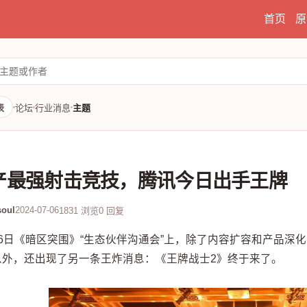
首页
原
表
论坛
行业消息
主题
产最强射击竞技，腾讯今日出手王牌
oul
2024-07-06
1831 浏览
0 回复
6日《暗区突围》“生态伙伴沟通会”上，除了内容扩容和产品深化
以外，还出现了另一条王炸消息：《王牌战士2》终于来了。