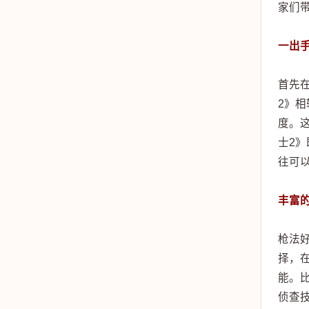
家们
一出
首先
2》相
度。
士2
往可
丰富
枪法
择，
能。
侦查