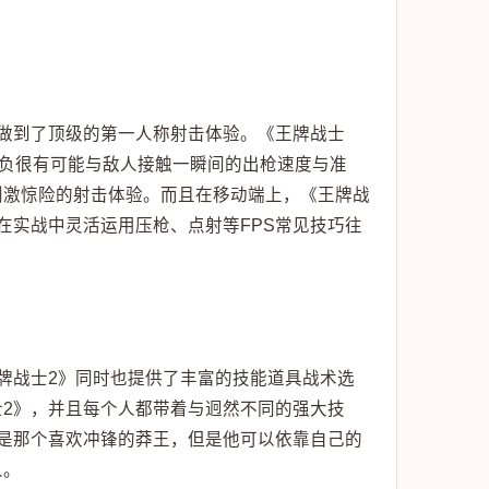
做到了顶级的第一人称射击体验。《王牌战士
缩短，胜负很有可能与敌人接触一瞬间的出枪速度与准
刺激惊险的射击体验。而且在移动端上，《王牌战
在实战中灵活运用压枪、点射等FPS常见技巧往
。
牌战士2》同时也提供了丰富的技能道具战术选
2》，并且每个人都带着与迥然不同的强大技
是那个喜欢冲锋的莽王，但是他可以依靠自己的
人。