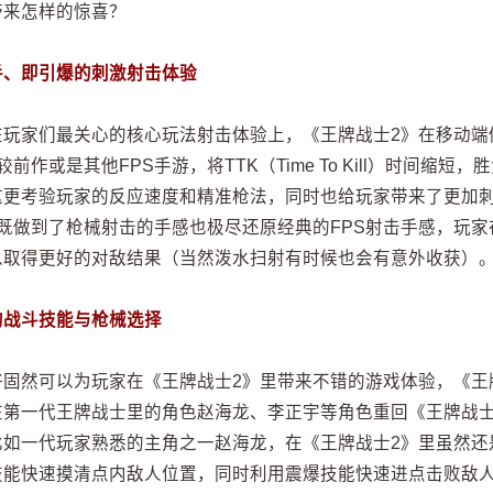
带来怎样的惊喜？
手、即引爆的刺激射击体验
在玩家们最关心的核心玩法射击体验上，《王牌战士2》在移动端
较前作或是其他FPS手游，将TTK（Time To Kill）时间
这更考验玩家的反应速度和精准枪法，同时也给玩家带来了更加
》既做到了枪械射击的手感也极尽还原经典的FPS射击手感，玩家
以取得更好的对敌结果（当然泼水扫射有时候也会有意外收获）
的战斗技能与枪械选择
好固然可以为玩家在《王牌战士2》里带来不错的游戏体验，《王
在第一代王牌战士里的角色赵海龙、李正宇等角色重回《王牌战士
比如一代玩家熟悉的主角之一赵海龙，在《王牌战士2》里虽然还
技能快速摸清点内敌人位置，同时利用震爆技能快速进点击败敌