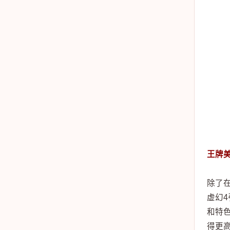
王牌
除了
虚幻
和特
得更