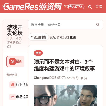
首页
原创
论坛
产品库
开测表
招聘
更多
登录
媒体号
搜
游戏开
索
发论坛
论
返回列表
论坛
游戏策划
主题
开放、分享，
坛
游戏梦的起
点！
楼主
演示而不是文本对白，3个
最新
维度构建游戏中的环境叙事
游戏产业
Chengsoul
2025-05-07
1728 浏览
0 回复
行业消息
174906
市场运营
8407