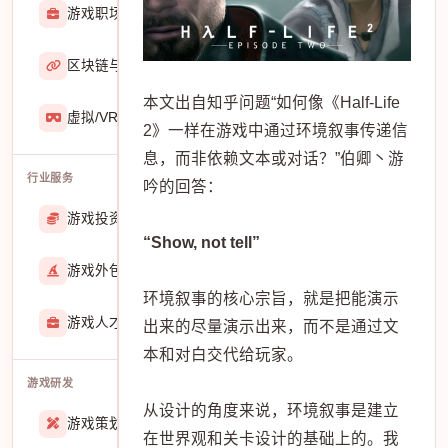
游戏职场
2929
区块链与游戏
467
本文出自知乎问题“如何像《Half-Life
虚拟/VR/AR
933
2》一样在游戏中通过环境叙事传递信
息，而非依赖文本或对话？”伯卿丶游
行业服务
吟的回答：
游戏投资交易
25888
“Show, not tell”
游戏外包
22913
环境叙事的核心宗旨，就是把能演示
游戏人才招聘
51770
出来的尽量演示出来，而不是通过文
本和对白交代给玩家。
游戏研发
从设计的角度来说，环境叙事是建立
游戏策划
27557
在世界观和关卡设计的基础上的。我