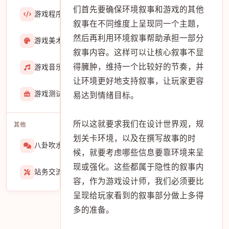
们首先要确保环境叙事和游戏的其他
游戏程序
36423
叙事在不同维度上呈现同一个主题，
然后再利用环境叙事帮助承担一部分
游戏美术
3601
叙事内容。这样可以让核心叙事不显
得臃肿，维持一个比较好的节奏，并
游戏音乐
724
让环境更好地支持叙事，让玩家更容
游戏测试与GM
273
易达到情绪目标。
所以这就要求我们在设计世界观，规
其他
划关卡环境，以及在撰写故事的时
八卦吹水
1565
候，就要考虑哪些信息要靠环境来呈
现或强化。这些都属于隐性的叙事内
站务交流
939
容，作为游戏设计师，我们必须要比
呈现给玩家看到的叙事部分做上多得
多的准备。