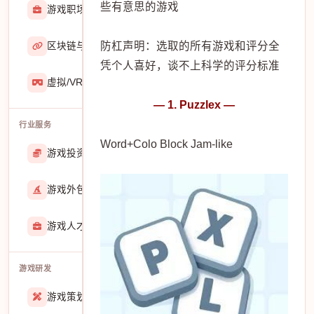
些有意思的游戏
游戏职场
2929
防杠声明：选取的所有游戏和评分全
区块链与游戏
467
凭个人喜好，谈不上科学的评分标准
虚拟/VR/AR
933
— 1. Puzzlex —
行业服务
Word+Colo Block Jam-like
游戏投资交易
25888
游戏外包
22913
游戏人才招聘
51770
游戏研发
游戏策划
27557