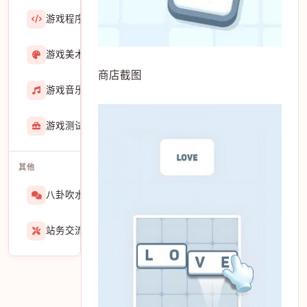
游戏程序
36423
游戏美术
3601
商店截图
游戏音乐
724
游戏测试与GM
273
其他
八卦吹水
1565
站务交流
939