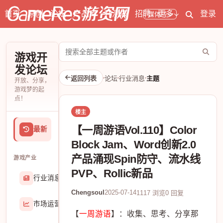
首页
原创
论坛
产品库
开测表
招聘
更多
登录
媒体号
搜
游戏开
索
发论坛
论
返回列表
论坛
行业消息
主题
开放、分享，
坛
游戏梦的起
点！
楼主
【一周游语Vol.110】Color
最新
Block Jam、Word创新2.0
产品涌现Spin防守、流水线
游戏产业
PVP、Rollic新品
行业消息
174906
Chengsoul
2025-07-14
1117 浏览
0 回复
市场运营
8407
【
一周游语
】：收集、思考、分享那