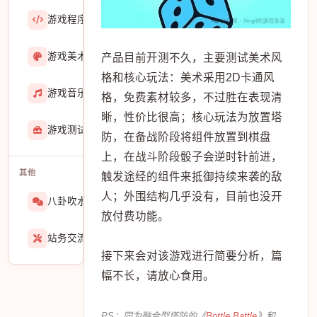
游戏程序
36423
游戏美术
3601
产品目前开测不久，主要测试美术风
格和核心玩法：美术采用2D卡通风
游戏音乐
724
格，免费素材较多，不过胜在表现清
晰，性价比很高；核心玩法为放置塔
游戏测试与GM
273
防，在备战阶段将组件放置到棋盘
上，在战斗阶段骰子会逆时针前进，
其他
触发途经的组件来抵御持续来袭的敌
人；外围结构几乎没有，目前也没开
八卦吹水
1565
放付费功能。
站务交流
939
接下来会对该游戏进行简要分析，篇
幅不长，请放心食用。
PS：同为融合型塔防的《
Bottle Battle
》和