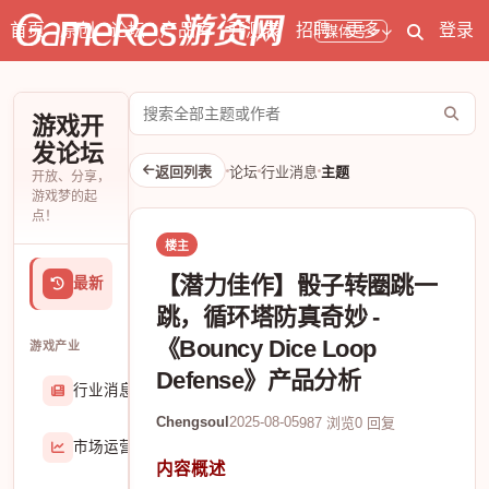
首页
原创
论坛
产品库
开测表
招聘
更多
登录
媒体号
搜
游戏开
索
发论坛
论
返回列表
论坛
行业消息
主题
开放、分享，
坛
游戏梦的起
点！
楼主
【潜力佳作】骰子转圈跳一
最新
跳，循环塔防真奇妙 -
《Bouncy Dice Loop
游戏产业
Defense》产品分析
行业消息
174906
Chengsoul
2025-08-05
987 浏览
0 回复
市场运营
8407
内容概述