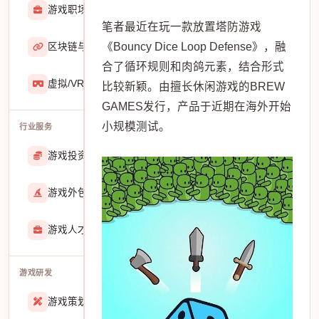
游戏职场
2929
笔者最近在玩一款放置塔防游戏
《Bouncy Dice Loop Defense》，融
区块链与游戏
467
合了循环规则和肉鸽元素，结合形式
虚拟/VR/AR
933
比较新颖。由擅长休闲游戏的BREW
GAMES发行，产品于近期在海外开始
小规模测试。
行业服务
游戏投资交易
25887
游戏外包
22912
游戏人才招聘
51767
游戏研发
游戏策划
27557