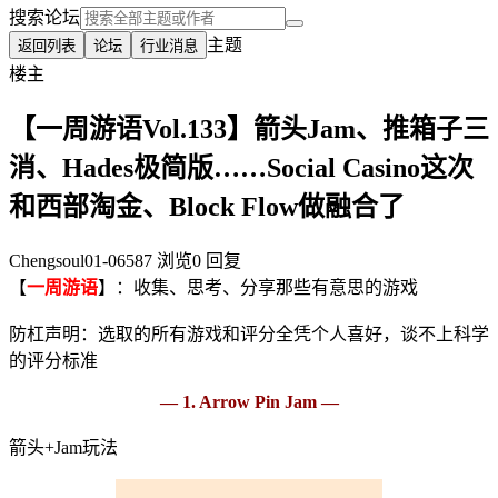
搜索论坛
主题
返回列表
论坛
行业消息
楼主
【一周游语Vol.133】箭头Jam、推箱子三
消、Hades极简版……Social Casino这次
和西部淘金、Block Flow做融合了
Chengsoul
01-06
587 浏览
0 回复
【
一周游语
】：收集、思考、分享那些有意思的游戏
防杠声明：选取的所有游戏和评分全凭个人喜好，谈不上科学
的评分标准
— 1. Arrow Pin Jam —
箭头+Jam玩法