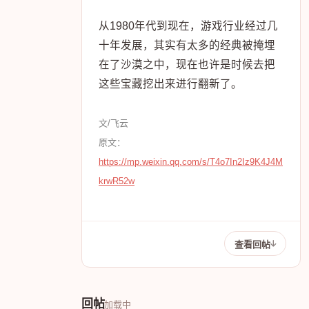
从1980年代到现在，游戏行业经过几
十年发展，其实有太多的经典被掩埋
在了沙漠之中，现在也许是时候去把
这些宝藏挖出来进行翻新了。
文/飞云
原文：
https://mp.weixin.qq.com/s/T4o7In2Iz9K4J4M
krwR52w
查看回帖
回帖
加载中