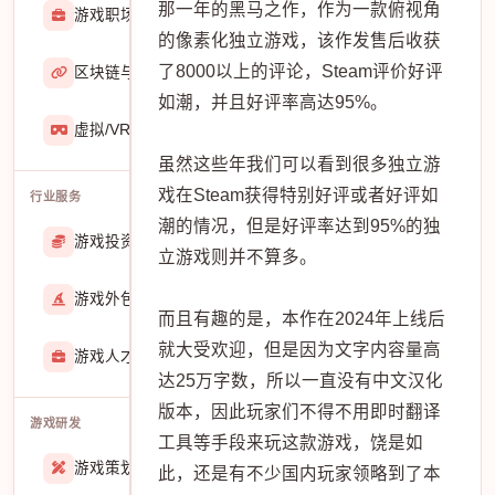
那一年的黑马之作，作为一款俯视角
游戏职场
2929
的像素化独立游戏，该作发售后收获
了8000以上的评论，Steam评价好评
区块链与游戏
467
如潮，并且好评率高达95%。
虚拟/VR/AR
933
虽然这些年我们可以看到很多独立游
戏在Steam获得特别好评或者好评如
行业服务
潮的情况，但是好评率达到95%的独
游戏投资交易
25888
立游戏则并不算多。
游戏外包
22913
而且有趣的是，本作在2024年上线后
就大受欢迎，但是因为文字内容量高
游戏人才招聘
51770
达25万字数，所以一直没有中文汉化
版本，因此玩家们不得不用即时翻译
游戏研发
工具等手段来玩这款游戏，饶是如
游戏策划
27557
此，还是有不少国内玩家领略到了本