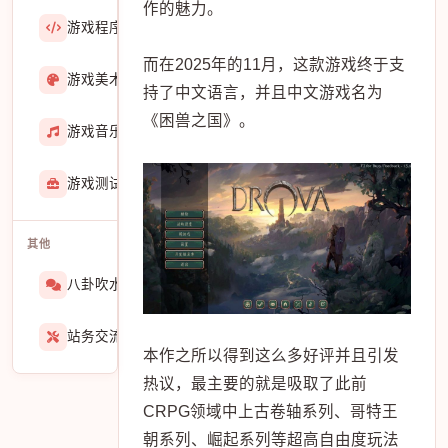
作的魅力。
游戏程序
36423
而在2025年的11月，这款游戏终于支
游戏美术
3601
持了中文语言，并且中文游戏名为
《困兽之国》。
游戏音乐
724
游戏测试与GM
273
其他
八卦吹水
1565
站务交流
939
本作之所以得到这么多好评并且引发
热议，最主要的就是吸取了此前
CRPG领域中上古卷轴系列、哥特王
朝系列、崛起系列等超高自由度玩法