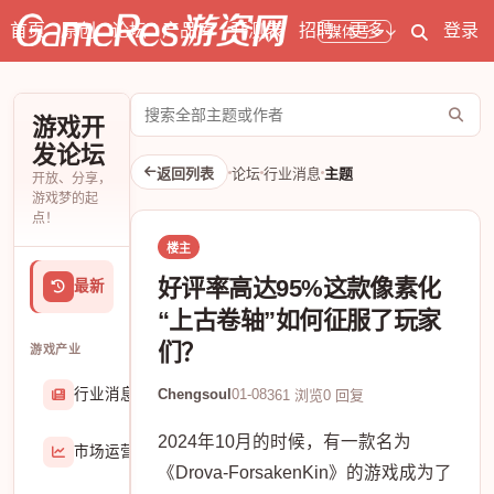
首页
原创
论坛
产品库
开测表
招聘
更多
登录
媒体号
搜
游戏开
索
发论坛
论
返回列表
论坛
行业消息
主题
开放、分享，
坛
游戏梦的起
点！
楼主
好评率高达95%这款像素化
最新
“上古卷轴”如何征服了玩家
们？
游戏产业
行业消息
Chengsoul
01-08
174906
361 浏览
0 回复
2024年10月的时候，有一款名为
市场运营
8407
《Drova-ForsakenKin》的游戏成为了