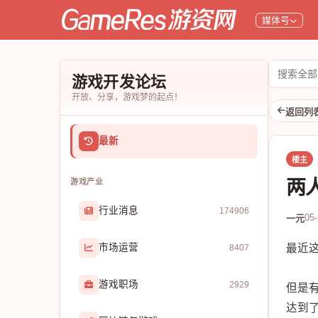
媒体号
搜
游戏开发论坛
索
开放、分享，游戏梦的起点！
论
返回列
坛
最新
楼主
两
游戏产业
行业消息
174906
05
一元
市场运营
最近
8407
游戏职场
2929
但是
达到