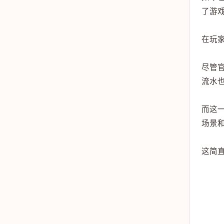
了游
在玩
尽管
流水也
而这一
场景
这简