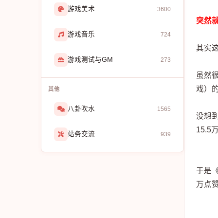
游戏美术
3600
突然
游戏音乐
724
其实
游戏测试与GM
273
虽然
戏）的
其他
八卦吹水
1565
没想到
15.
站务交流
939
于是《
万点