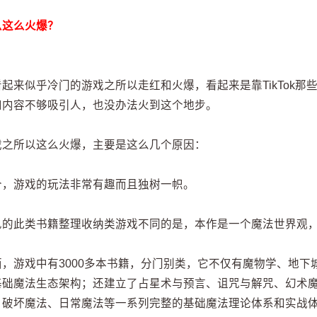
么这么火爆？
看起来似乎冷门的游戏之所以走红和火爆，看起来是靠TikTok
和内容不够吸引人，也没办法火到这个地步。
戏之所以这么火爆，主要是这么几个原因：
个，游戏的玩法非常有趣而且独树一帜。
见的此类书籍整理收纳类游戏不同的是，本作是一个魔法世界观
面，游戏中有3000多本书籍，分门别类，它不仅有魔物学、地
基础魔法生态架构；还建立了占星术与预言、诅咒与解咒、幻术
、破坏魔法、日常魔法等一系列完整的基础魔法理论体系和实战