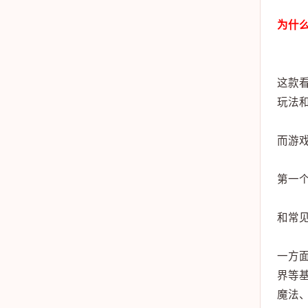
为什
这款
玩法
而游
第一
和常
一方
界等
魔法