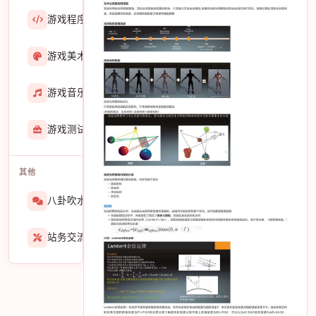
游戏程序
36423
游戏美术
3601
游戏音乐
724
游戏测试与GM
275
其他
八卦吹水
1565
站务交流
939