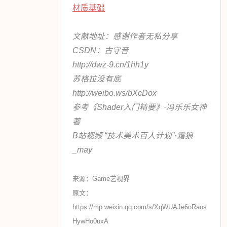
材质基础
文献地址：感谢作者无私分享
CSDN：古守音
http://dwz-9.cn/1hh1y
苏格拉没有底
http://weibo.ws/bXcDox
参考《Shader入门精要》·冯乐乐女神
著
B站视频 “技术美术百人计划”·霜狼
_may
来源：Game艺视界
原文：
https://mp.weixin.qq.com/s/XqWUAJe6oRaos
HywHo0uxA