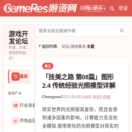
首页
原创
论坛
产品库
开测表
招聘
更多
登录
媒体号
搜
游戏开
索
发论坛
论
返回列表
论坛
游戏美术
主题
开放、分享，
坛
游戏梦的起
点！
楼主
「技美之路 第08篇」图形
最新
2.4 传统经验光照模型详解
游戏产业
Chengsoul
2021-06-01
11665 浏览
0 回复
行业消息
174907
现实世界的光照极其复杂，而且会受
到诸多因素的影响，计算能力无法完
市场运营
8407
全模拟.使用简化的光照模型对现实的