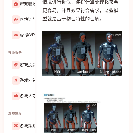
情况进行近似，使得计算处理起来会
游戏职场
2929
更容易，并且效果符合需求，这些模
型就是基于物理特性的理解。
区块链与游戏
467
虚拟/VR/AR
933
行业服务
游戏投资交易
25889
游戏外包
22916
游戏人才招聘
51770
游戏研发
游戏策划
27558