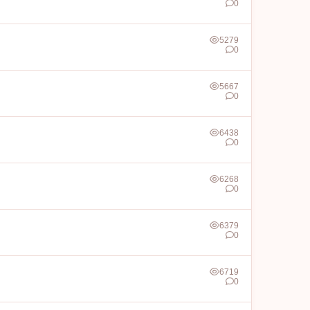
0
5279
0
5667
0
6438
0
6268
0
6379
0
6719
0