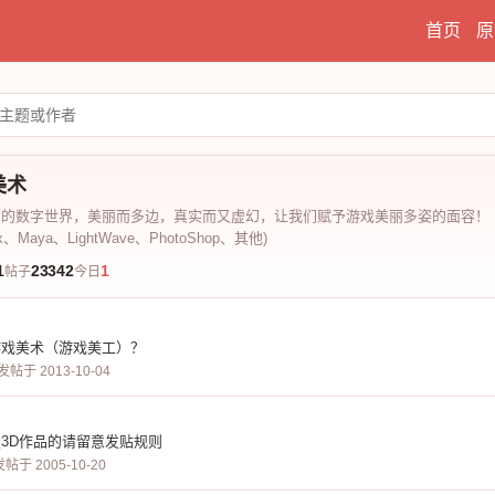
首页
原
美术
勒的数字世界，美丽而多边，真实而又虚幻，让我们赋予游戏美丽多姿的面容！
x、Maya、LightWave、PhotoShop、其他)
1
23342
1
帖子
今日
游戏美术（游戏美工）？
发帖于 2013-10-04
3D作品的请留意发贴规则
发帖于 2005-10-20