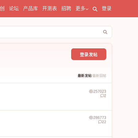
创
论坛
产品库
开测表
招聘
更多
登录
登录发帖
/
最新发帖
最新回帖
257023
2
286773
22