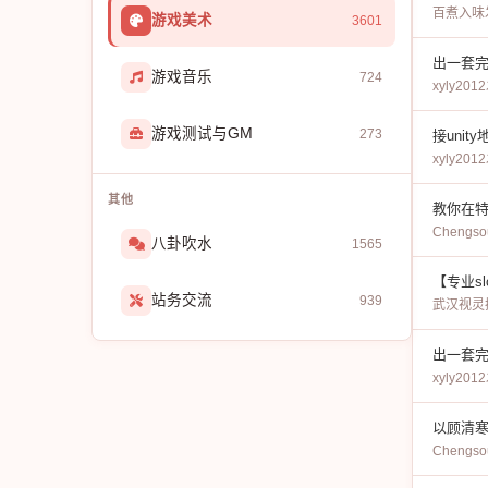
百煮入味
游戏美术
3601
出一套完
游戏音乐
724
xyly2012
游戏测试与GM
273
接uni
xyly2012
其他
教你在特
Chengso
八卦吹水
1565
【专业s
站务交流
939
武汉视灵
出一套完
xyly2012
以顾清
Chengso