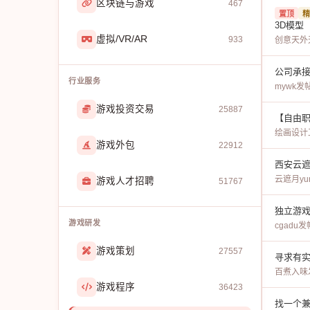
区块链与游戏
467
置顶
精
3D模型
虚拟/VR/AR
933
创意天外
公司承接3
行业服务
mywk
发
游戏投资交易
25887
绘画设计
游戏外包
22912
西安云
云遮月yun
游戏人才招聘
51767
独立游戏素
游戏研发
cgadu
发帖
游戏策划
27557
寻求有
百煮入味
游戏程序
36423
找一个