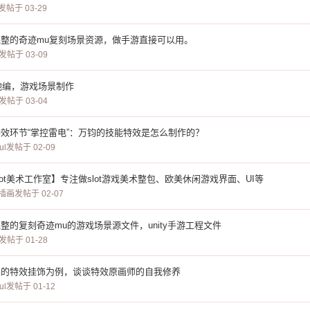
发帖于 03-29
整的奇迹mu复刻场景资源，做手游直接可以用。
发帖于 03-09
ty地编，游戏场景制作
发帖于 03-04
效环节“掌控雷电”：万钧的技能特效是怎么制作的？
ul
发帖于 02-09
lot美术工作室】专注做slot游戏美术整包、欧美休闲游戏界面、UI等
插画
发帖于 02-07
整的复刻奇迹mu的游戏场景源文件，unity手游工程文件
发帖于 01-28
寒的特效挂饰为例，谈谈特效原画师的自我修养
ul
发帖于 01-12