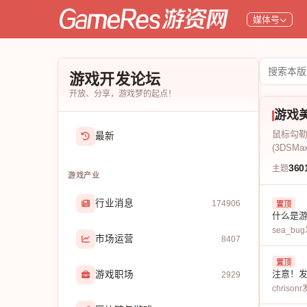
媒体号
搜
游戏开发论坛
索
开放、分享，游戏梦的起点！
论
游戏
坛
鼠标勾
最新
(3DSMa
360
主题
游戏产业
行业消息
174906
置顶
什么是
sea_bug
市场运营
8407
置顶
注意！发
游戏职场
2929
chrisonr