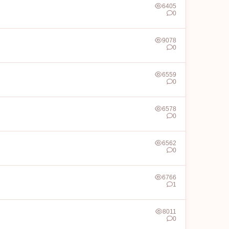
6405
0
9078
0
6559
0
6578
0
6562
0
6766
1
8011
0