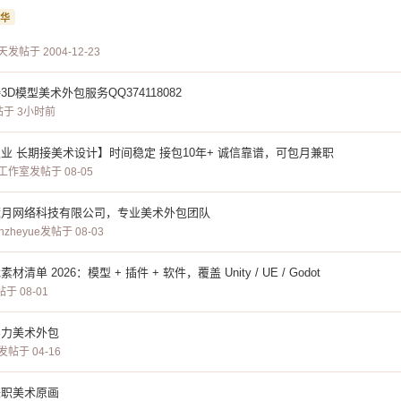
华
天
发帖于 2004-12-23
D模型美术外包服务QQ374118082
帖于 3小时前
【自由职业 长期接美术设计】时间稳定 接包10年+ 诚信靠谱，可包月兼职
工作室
发帖于 08-05
遮月网络科技有限公司，专业美术外包团队
zheyue
发帖于 08-03
材清单 2026：模型 + 插件 + 软件，覆盖 Unity / UE / Godot
于 08-01
实力美术外包
发帖于 04-16
兼职美术原画