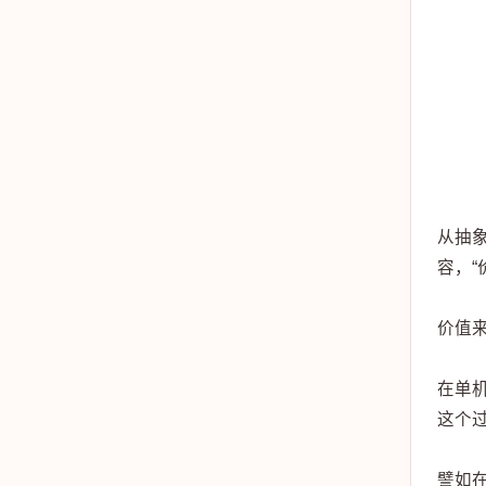
从抽
容，
价值
在单
这个
譬如