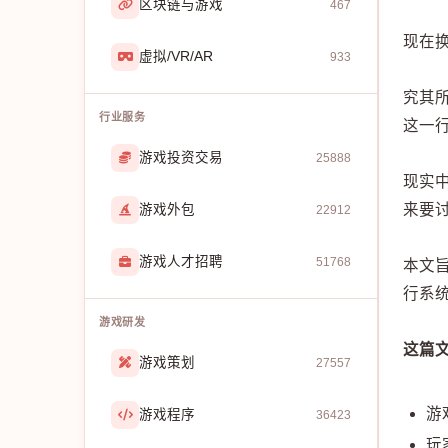
区块链与游戏
467
现在
虚拟/VR/AR
933
究其
行业服务
这一
游戏投资交易
25888
现实
来要
游戏外包
22912
游戏人才招聘
51768
本文
行系
游戏研发
这篇
游戏策划
27557
游
游戏程序
36423
玩