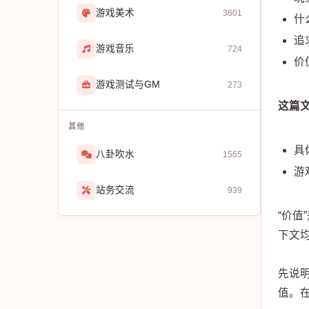
游戏美术
3601
什
追
游戏音乐
724
价
游戏测试与GM
273
这篇
其他
具
八卦吹水
1565
游
站务交流
939
“价
下文
先说
值。