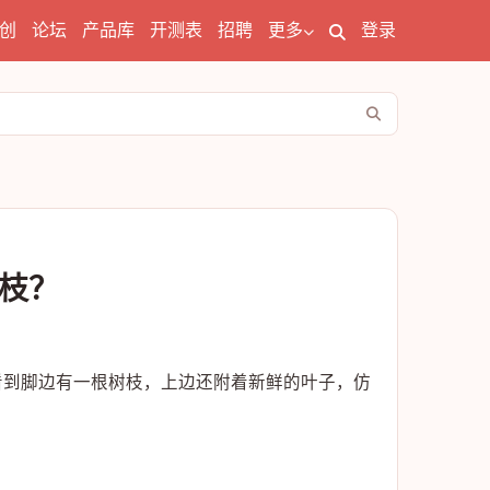
创
论坛
产品库
开测表
招聘
更多
登录
枝？
看到脚边有一根树枝，上边还附着新鲜的叶子，仿