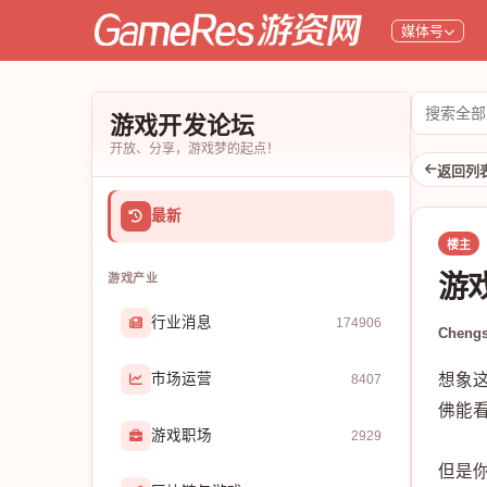
媒体号
搜
游戏开发论坛
索
开放、分享，游戏梦的起点！
论
返回列
坛
最新
楼主
游
游戏产业
行业消息
174906
Chengs
市场运营
想象
8407
佛能
游戏职场
2929
但是