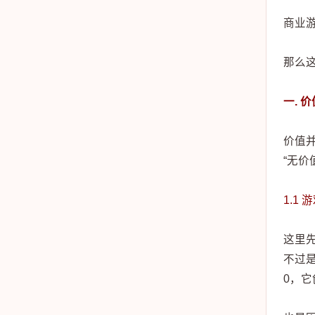
商业
那么
一. 
价值并
“无价
1.1
这里
不过
0，