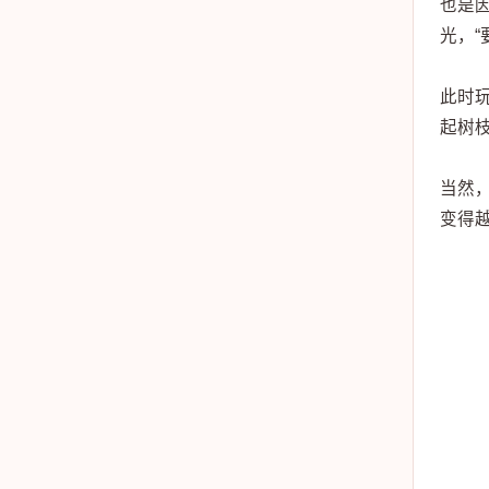
也是
光，
此时
起树
当然
变得