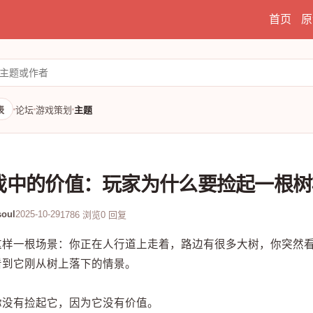
首页
原
表
论坛
游戏策划
主题
戏中的价值：玩家为什么要捡起一根树
oul
2025-10-29
1786 浏览
0 回复
这样一根场景：你正在人行道上走着，路边有很多大树，你突然
看到它刚从树上落下的情景。
你没有捡起它，因为它没有价值。