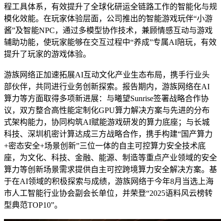
程工具体系，有效提升了全球化研运全链路工作的智能化与规
模化效能。在玩家体验层面，公司推出的智能游戏玩伴“小游
酱”及智能NPC，通过多模型协作技术，兼顾情感互动与游戏
辅助功能，使玩家能够在交互过程中“养成”专属AI陪玩，有效
提升了玩家的游戏体验。
游族网络正加速拓展AI互动文化产业生态布局，携手行业头
部伙伴，共同进行业务创新探索。报告期内，游族网络在AI
算力等方面取得多项新进展：与曦望Sunrise签署战略合作协
议，双方整合高性能定制化GPU算力解决方案与先进的分布
式架构能力，协同构筑AI赋能游戏研发的算力底座；与长城
科技、深圳机密计算达成三方战略合作，携手构建“国产算力
+密态安全+场景创新”三位一体的自主可控算力安全技术底
座，为文化、科技、金融、能源、制造等重点产业领域的安全
算力等创新场景需求提供自主可控跨境算力安全解决方案。基
于在AI领域的积极探索与成绩，游族网络于今年8月当选上海
市人工智能行业协会副会长单位，并荣登“2025语料风云榜转
型典范TOP10”。