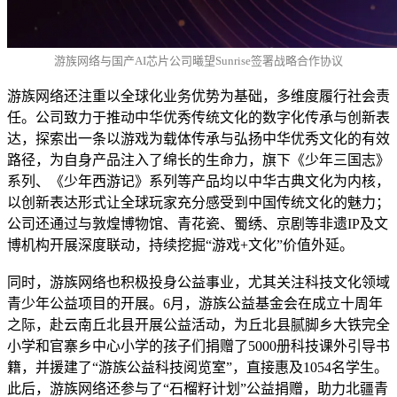
游族网络与国产AI芯片公司曦望Sunrise签署战略合作协议
游族网络还注重以全球化业务优势为基础，多维度履行社会责
任。公司致力于推动中华优秀传统文化的数字化传承与创新表
达，探索出一条以游戏为载体传承与弘扬中华优秀文化的有效
路径，为自身产品注入了绵长的生命力，旗下《少年三国志》
系列、《少年西游记》系列等产品均以中华古典文化为内核，
以创新表达形式让全球玩家充分感受到中国传统文化的魅力；
公司还通过与敦煌博物馆、青花瓷、蜀绣、京剧等非遗IP及文
博机构开展深度联动，持续挖掘“游戏+文化”价值外延。
同时，游族网络也积极投身公益事业，尤其关注科技文化领域
青少年公益项目的开展。6月，游族公益基金会在成立十周年
之际，赴云南丘北县开展公益活动，为丘北县腻脚乡大铁完全
小学和官寨乡中心小学的孩子们捐赠了5000册科技课外引导书
籍，并援建了“游族公益科技阅览室”，直接惠及1054名学生。
此后，游族网络还参与了“石榴籽计划”公益捐赠，助力北疆青