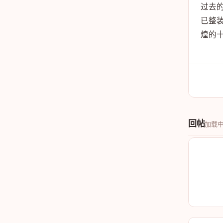
过去
已整
煌的
回帖
加载