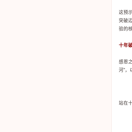
这预
突破
验的
十年
感恩
河”
站在