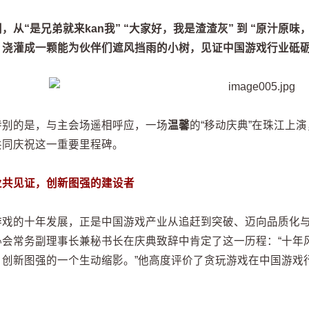
，从“是兄弟就来kan我” “大家好，我是渣渣灰” 到 “原汁原味
，浇灌成一颗能为伙伴们遮风挡雨的小树，见证中国游戏行业砥
特别的是，与主会场遥相呼应，一场
温馨
的“移动庆典”在珠江上
共同庆祝这一重要里程碑。
业共见证，创新图强的建设者
游戏的十年发展，正是中国游戏产业从追赶到突破、迈向品质化
协会常务副理事长兼秘书长在庆典致辞中肯定了这一历程：“十年
、创新图强的一个生动缩影。”他高度评价了贪玩游戏在中国游戏