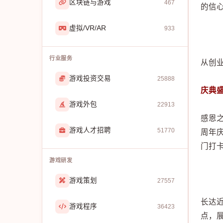
区块链与游戏
467
的信
虚拟/VR/AR
933
行业服务
从创
游戏投资交易
25888
庆典
游戏外包
22913
感恩
游戏人才招聘
51770
周年
门打
游戏研发
游戏策划
27557
长达
游戏程序
36423
点，