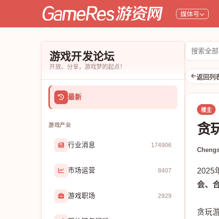
媒体号
搜
游戏开发论坛
索
开放、分享，游戏梦的起点！
论
返回列
坛
最新
楼主
贪
游戏产业
行业消息
174906
Chengs
市场运营
202
8407
会、
游戏职场
2929
贪玩