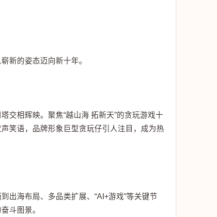
以崭新的姿态迈向新十年。
交相辉映。聚焦“越山海 拓新天”的贪玩游戏十
欢声笑语，品牌形象巨型贪玩仔引人注目，成为热
出海布局、多品类扩展、“AI+游戏”等关键节
的奋斗图景。