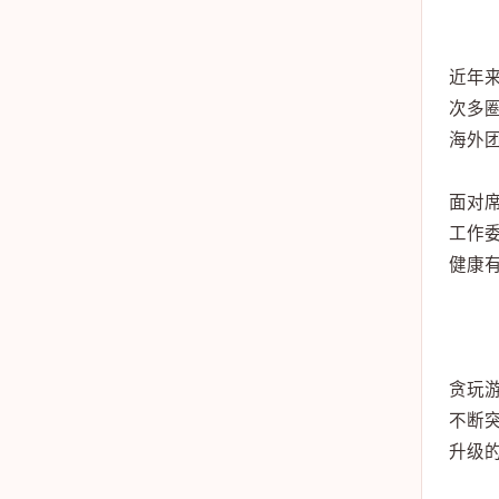
近年
次多圈
海外
面对
工作
健康
贪玩
不断
升级