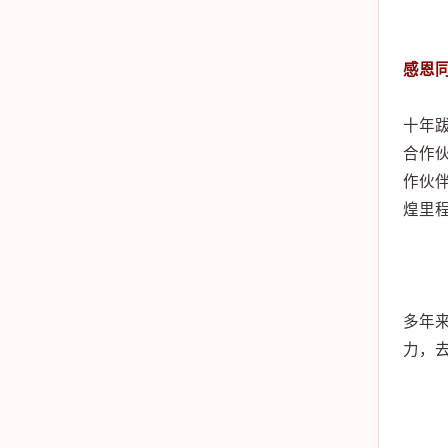
感恩
十年
合作
作伙
煌里
多年
力，