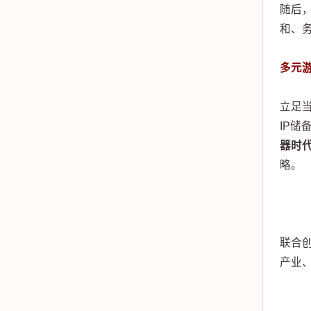
随后，
和、
多元游
立足
IP
器时
略。
联合
产业