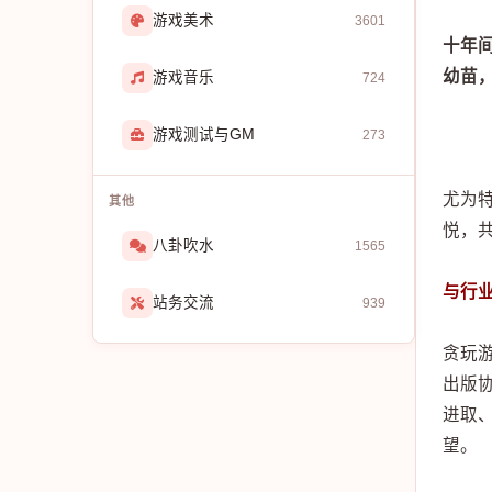
游戏美术
3601
十年间
幼苗
游戏音乐
724
游戏测试与GM
273
尤为
其他
悦，
八卦吹水
1565
与行
站务交流
939
贪玩
出版
进取
望。