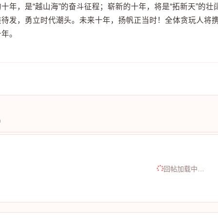
的十年，是“越山海”的奋斗征程；崭新的十年，将是“拓新天”的
装待发，勇立时代潮头。未来十年，扬帆正当时！全体贪玩人将
十年。
中
回帖加载中…