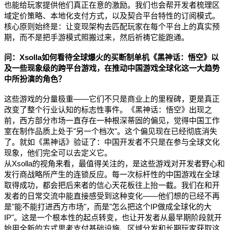
也能给玩家提供他们真正在意的激励。我们也会帮开发者梳理区
域定价策略、本地化支付方式，以及契合平台特性的订阅模式。
核心原则始终是：让变现架构去匹配玩家在每个平台上的真实预
期，而不是把手游模式照搬过来，然后祈祷它能跑通。
问：Xsolla如何看待全球爆火的买断制单机《黑神话：悟空》以
及一些现象级的跨平台游戏，在推动中国游戏全球化这一大趋势
中所扮演的角色？
这些游戏的分量极重——它们不只是商业上的里程碑，更是真正
改变了整个行业认知的标志性事件。《黑神话：悟空》出现之
前，西方部分市场一直存在一种根深蒂固的偏见，觉得中国工作
室在制作品质上处于"另一个档次"。这个偏见现在已经彻底消失
了。就如《黑神话》验证了：中国开发者不只是在参与全球文化
现象，他们完全可以去定义它。
从Xsolla的视角来看，最值得关注的，是这些游戏对开发者野心和
发行商战略所产生的连锁反应。每一次标杆性的中国游戏在全球
取得成功，都会把后来者的信心天花板往上抬一截。我们在和开
发者的日常交流中能直接感受到这种变化——他们想的已经不再
是"能不能打进西方市场"，而是"怎么把这个IP做成全球化的大
IP"。这是一个根本性的起点转变，也让开发者从最早期阶段就开
始用全新的方式思考支付基础设施、区域分发和长期玩家获取这