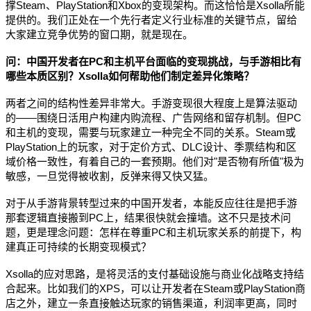
撑Steam、PlayStation和Xbox的变现架构。而这恰恰是Xsolla所能
提供的。我们正处在一个先行者定义行业标准的关键节点，留给
大家建立竞争优势的窗口期，就是现在。
问：中国开发者在PC和主机平台面临的变现挑战，与手游相比有
哪些本质区别？Xsolla如何帮助他们制定差异化策略？
两者之间的结构性差异非常大。手游变现很大程度上是算法驱动
的——围绕日活用户构建内购流程、广告网络和留存机制。但PC
和主机的变现，需要与玩家建立一种完全不同的关系。Steam或
PlayStation上的玩家，对于定价方式、DLC设计、季票结构和区
域价格一致性，有着自己的一套预期。他们对"是否物有所值"极为
敏感，一旦觉得被收割，反弹来得又快又猛。
对于从手游背景转型过来的中国开发者，本能反应往往是把手游
那套逻辑直接搬到PC上，结果很快就会撞墙。这不只是技术问
题，更是理念问题：怎样在尊重PC和主机玩家关系的前提下，构
建真正可持续的长期变现模式？
Xsolla的应对思路，是将灵活的支付基础设施与商业化战略支持结
合起来。比如我们的XPS，可以让开发者在Steam或PlayStation商
店之外，建立一条直接触达玩家的销售渠道，利润率更高，同时