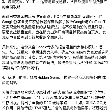
3、流量突围：YouTube运营与宣发秘籍，从自然流量到付费推广
的全面攻略
面对日益复杂的玩家决策链路，PC与主机游戏出海如何突围？
Google新客业务专家杨振毅深度拆解了依托Google与YouTube生
态实现全球高质量增长的战略解法。这不仅是前沿的行业洞察，
更是实战操盘宝典，旨在助力出海厂商精准捕获高价值玩家，实
现从声量破圈到长效营收的全面跃升。
具体来说，这份来自Google专家的报告涵盖四大核心模块：首
先，从广泛受众与高质注意力入手，确立YouTube作为宣发首选阵
地的核心价值；其次，结合“3H内容模型”，系统输出品牌频道的
高阶运营法则与创作者生态玩法；最终全景展示从“多触点种草”到
“实际购买”的转化闭环。
4、私域与前哨：拯救Hidden Gems，构建平台商店围墙外的“体
验前哨站”
大爆炸加速器合伙人沙鹰针对当前大量精品游戏面临“隐形”危机
（尤其是在Steam平台），以及市场宣发和买量成本持续飙升的
生存困境，提出了全新的 D2C 破局策略——比如，发挥AIGC技
术作用，突破传统HTML5互动广告的画质与体验局限，将游戏资