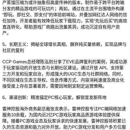
产蒸馏压缩为或许抽象但高度传神的版本，制作易于跨平台跨端
分发的精品游戏的可玩切片；再如，通过在主流平台围墙外构建
“即玩、即社交、即支付”的体验前哨站，并叠加网红达人网络的信
任加持，开发者能有效降低玩家下载阻力，实现“先玩后买”的高效
直连转化，帮助游戏厂商跳出流量黑洞，成功沉淀自有用户资
产。
5、长期主义：揭秘全球增长真相，摒弃纯买量依赖，实现品牌与
社区的复利
CCP Games总经理陈泓则分享了EVE品牌复利的案例，其成功源
于玩家驱动的开放生态与长期社区建设。通过开放 API、支持第
三方开发和玩家自治，形成强大的UGC生态与社群网络。同时，
不同区域在生态主导权、信息传播方式、内容消耗速度及商业化
接受度上存在显著差异，需要因地制宜制定运营策略。
6、渠道创新：精准锚定PC核心玩家，解锁宣发新阵地
雷神控股海外商务副总裁张龙表示，雷神控股专注PC端网络加速
服务10余载，为国内近2亿PC游戏玩家高品质游戏体验提供保
障。随着PC游戏业态及玩家诉求的快速发展，雷神控股将积累已
久的生态资源和能力对外开放，助力PC游戏分发和用户多方位服