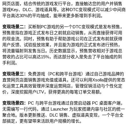
⽹⻚店⾯，结合传统的游戏发⾏平台，直接触达您的⽤⼾并销售
游戏Key、DLC、游戏道具等。这种DTC变现模式可以减少中间商
平台⾼达30%的平均抽成，能带来更多新增到手利润。
变现场景二：
买断制PC游戏的另一个DTC变现模式是发布预售，
预售是指在游戏正式发布⽇之前就启动销售，从⽽直接获得可⽤
的现⾦流。同时，预售有助于帮助游戏公司在正式发布前就获得
⽤⼾反馈、试验投放效果，并且能为游戏的正式发布进⾏预热，
将流量辐射到发售当⽇。历史数据显示，预售营收相对于游戏总
营收的占⽐可以高达15%，而这部分收入是免去了平台抽成的到
手利润。
变现场景三：
免费游戏（PC和跨平台游戏）通过⾃⼰游戏品牌的
直营⽹⻚店⾯销售游戏充值或道具，还可以利⽤Xsolla提供的常态
化运营⼯具⾼效管理并深度运营⽹店，管理促销活动与个性化定
价，深度挖掘⽤⼾LTV，获得更高的每笔订单交易额。
变现场景四：
PC 与跨平台游戏通过自营启动器 PC 桌面客户端，
无需编写一行代码，通过 Launcher 为玩家搭建内容与社区的统一
聚合地。版本更新推送、DLC 销售、虚拟道具变现，一个平台全
部搞定，更有望带来活跃用户规模的增长。