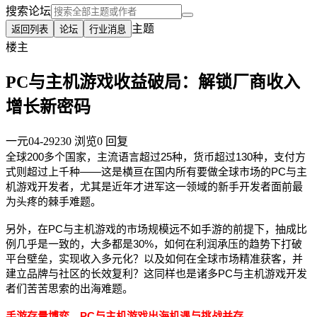
搜索论坛
主题
返回列表
论坛
行业消息
楼主
PC与主机游戏收益破局：解锁厂商收入
增长新密码
一元
04-29
230 浏览
0 回复
全球200多个国家，主流语言超过25种，货币超过130种，支付方
式则超过上千种——这是横亘在国内所有要做全球市场的PC与主
机游戏开发者，尤其是近年才进军这一领域的新手开发者面前最
为头疼的棘手难题。
另外，在PC与主机游戏的市场规模远不如手游的前提下，抽成比
例几乎是一致的，大多都是30%，如何在利润承压的趋势下打破
平台壁垒，实现收入多元化？以及如何在全球市场精准获客，并
建立品牌与社区的长效复利？这同样也是诸多PC与主机游戏开发
者们苦苦思索的出海难题。
手游存量博弈，PC与主机游戏出海机遇与挑战并存