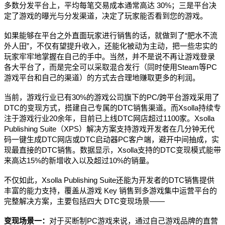
多数分发平台上，平均每笔交易成本通常高达 30%；三是平台决
定了游戏的曝光与分发渠道，决定了玩家能否看到您的游戏。
如果能够在平台之外直面玩家进行销售的话，就做到了“肥水不流
外人田”，不仅有望提升收入，还能化被动为主动，把一些忠实的
玩家牢牢地掌握在自己的手中。当然，并不是说不再让游戏登录
各大平台了，而是完全可以采取混合发行（同时使用Steam等PC
游戏平台和自己的渠道）的方式去合理地赚取更多的利润。
当前，游戏行业已有30%的游戏公司旗下的PC/跨平台游戏采用了
DTC的变现方式，搭建自己专属的DTC销售渠道。而Xsolla持续专
注于游戏行业20余年，目前已上线DTC网店超过1100家。Xsolla
Publishing Suite（XPS）解决方案支持游戏开发者在几分钟无代
码一键生成DTC网店或DTC启动器PC客户端，避开中间抽成，实
现最直接的DTC销售。数据显示，Xsolla支持的DTC变现模式能带
来高达15%的新增收入以及超过10%的销量。
不仅如此，Xsolla Publishing Suite还能为开发者的DTC销售提供
丰富的能力支持，覆盖从游戏 Key 销售到多游戏集中运营平台的
完整解决方案，主要包括四大 DTC变现场景——
变现场景一：
对于买断制PC游戏来说，通过自己游戏品牌的直营