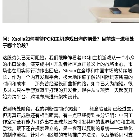
问：Xsolla如何看待PC和主机游戏出海的前景？目前这一进程处
于哪个阶段？
这股势头已无可阻挡。我们眼睁睁看着PC和主机游戏从一个小众
的出口故事，演变成中国开发者社区真正意义上的战略重心，市
场也在用实际行动作出回应。Steam在全球和中国市场的持续增
长，作为一个内容发现平台，极大地压缩了触达国际玩家所需的
时间和成本——那条曾经漫长而曲折的路，如今已大为缩短。很
多过去只在手游赛道里打转的开发者，现在从立项第一天起就开
始为跨平台、跨境布局进行架构设计。
说到所处阶段，我的判断是"新兴晚期"——概念验证期已经过去，
但离真正成熟还有相当距离。有一点已经得到充分证明：中国工
作室完全有能力打造出在全球范围内引发共鸣的世界级PC和主机
游戏。眼下还在摸索建立的，是一套可以复制的系统——本地化
的制作流程、针对不同区域的市场推广方法论，以及能够同时支