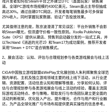
戏开发者如何在Steam平台之外建立DTC（直面玩家）销售渠
道。全球PC游戏市场规模约430亿美元，Steam虽占主导但抽成
高达30%。通过自建DTC网店，开发者每笔销售最多可多保留
25%收入，同时掌握玩家数据、验证广告投放效果。
尤其值得注意的是，陈京波澄清了常见误区：平台外销售不会影
响Steam曝光，但须遵守价格一致性原则。Xsolla Publishing
Suite（XPS）提供从建店、预售到启动器分发的一站式工具，并
以Techland《消逝的光芒2》和Team17为成功案例，推荐开发者
采用“Steam + DTC”混合销售模式。
2、展会活动：认知、评估与合理规划参与各类游戏展会与线上活
动
CiGA中国独立游戏联盟&WePlay文化展创始人朱利辉聚焦全球范
围内单机、主机及独立游戏领域主要的线上线下活动，从行业逻
辑、资源配置、活动信息认知和理解等维度，分享如何认知、评
估与合理规划参与各类游戏展会与线上活动的经验，覆盖主流国
际游戏活动特点、参与策略，帮助发行与市场团队建立更全面的
活动判断框架，优化投入产出，提升曝光、合作与用户和行业触
达，为产品全球化推广与市场布局提供更具实操性的信息参考。