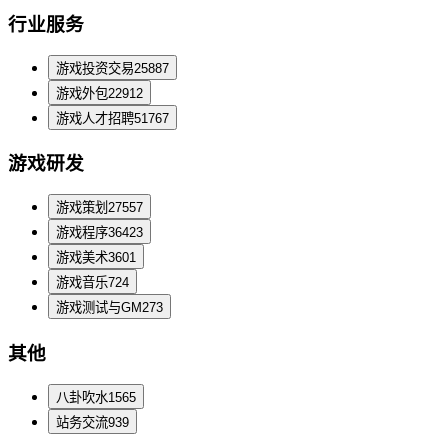
行业服务
游戏投资交易
25887
游戏外包
22912
游戏人才招聘
51767
游戏研发
游戏策划
27557
游戏程序
36423
游戏美术
3601
游戏音乐
724
游戏测试与GM
273
其他
八卦吹水
1565
站务交流
939