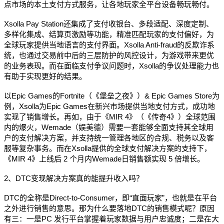
点市场的本土支付方式服务，让各地玩家全平台设备畅玩畅付。
Xsolla Pay Station还集成了支付收银台、多段适配、深度定制、
多样化集成、结算页激励等功能，精准匹配玩家的支付偏好，为
全球玩家提供当地语言的支付界面。Xsolla Anti-fraud的反欺诈系
统，也通过交易前中后的三层防护的风控设计，为游戏带来更优
的业务表现。而在面临支付争议问题时，Xsolla的争议处理能力也
有助于实现更好的结果。
以Epic Games的Fortnite（《堡垒之夜》）& Epic Games Store为
例，Xsolla为Epic Games在新兴市场提供当地支付方式，成功地
实现了销售增长。再如，由于《MIR 4》（《传奇4》）全球范围
内的爆火，Wemade（娱美德）需要一套能够全面支持其全球用
户的支付解决方案，并支持统一管理各地区的合规、税务以及客
服等复杂事务。而在Xsolla提供的全球支付解决方案的支持下，
《MIR 4》上线后 2 个月内Wemade日销售额实现 5 倍增长。
2、DTC变现解决方案真的能提升收入吗？
DTC的全称是Direct-to-Consumer，即“直面玩家”，也就是在平台
之外进行销售的意思。那为什么要落地DTC的销售模式呢？原因
有三：一是PC 发行平台掌握着玩家数据与用户忠诚度；二是在大